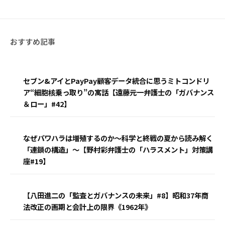
セブン&アイとPayPay顧客データ統合に思うミトコンドリ
ア“細胞核乗っ取り”の寓話【遠藤元一弁護士の「ガバナンス
＆ロー」#42】
なぜパワハラは増殖するのか〜科学と終戦の夏から読み解く
「連鎖の構造」〜【野村彩弁護士の「ハラスメント」対策講
座#19】
【八田進二の「監査とガバナンスの未来」#8】昭和37年商
法改正の画期と会計上の限界《1962年》