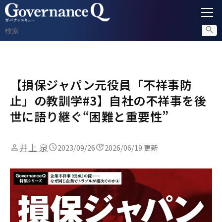
ガバナンス
【損保ジャパン元役員「不祥事防
内部通報
止」の教訓学#3】自社の不祥事を後
コンプライアンス調査
世に語り継ぐ“困難と重要性”
不正対策
井上 泉
2023/09/26
2026/06/19 更新
セミナー情報