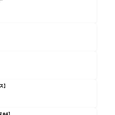
”
ス】
#4】