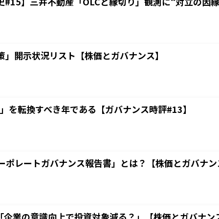
#15】三井不動産「OLCと縁切り」観測に“対立の因縁
応策」開示状況リスト【株価とガバナンス】
観」を転換すべき年である【ガバナンス時評#13】
コーポレートガバナンス報告書」とは？【株価とガバナン
「企業の意識向上で投資対象減る？」【株価とガバナンス