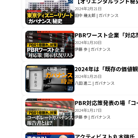
【オリエンタルランド秘史
2024年2月21日
田中 幾太郎 | ガバナンス
PBRワースト企業「対
2024年1月30日
伊藤 歩 | ガバナンス
2024年は「既存の価値
2024年1月25日
八田 進二 | ガバナンス
PBR対応策発表の場「
2024年1月17日
伊藤 歩 | ガバナンス
アクティビスト丸木強氏