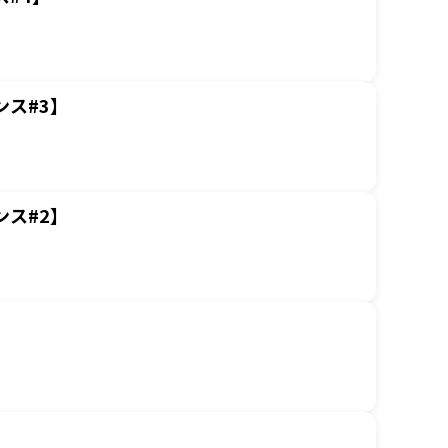
ス#3】
ス#2】