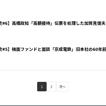
史#6】高橋政知「高額接待」伝票を処理した加賀見俊夫
史#5】強面ファンドと面談「京成電鉄」旧本社の60年
1
2
次へ