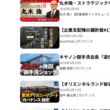
丸木強・ストラテジックキ
2025年1月9日
丸木 強 | 【新春連続インタビュー
【企業支配権の羅針盤#
2024年10月10日
QuestHub | ガバナンス
キヤノン御手洗会長「選任
2024年4月23日
後藤 逸郎 | ガバナンス
【オリエンタルランド秘
2024年2月27日
田中 幾太郎 | ガバナンス