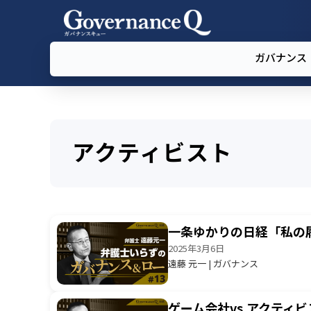
ガバナンス
アクティビスト
一条ゆかりの日経「私の
2025年3月6日
遠藤 元一 | ガバナンス
ゲーム会社vs.アクテ