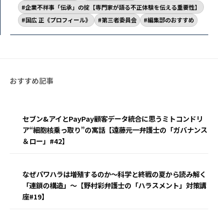
企業不祥事「伝承」の掟【専門家が語る不正体験を伝える重要性】
国広 正《プロフィール》
第三者委員会
編集部のおすすめ
セブン&アイとPayPay顧客データ統合に思うミトコンドリ
ア“細胞核乗っ取り”の寓話【遠藤元一弁護士の「ガバナンス
＆ロー」#42】
なぜパワハラは増殖するのか〜科学と終戦の夏から読み解く
「連鎖の構造」〜【野村彩弁護士の「ハラスメント」対策講
座#19】