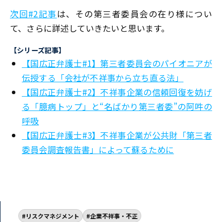
次回#2記事
は、その第三者委員会の在り様につい
て、さらに詳述していきたいと思います。
【シリーズ記事】
【国広正弁護士#1】第三者委員会のパイオニアが
伝授する「会社が不祥事から立ち直る法」
【国広正弁護士#2】不祥事企業の信頼回復を妨げ
る「臆病トップ」と“名ばかり第三者委”の阿吽の
呼吸
【国広正弁護士#3】不祥事企業が公共財「第三者
委員会調査報告書」によって蘇るために
リスクマネジメント
企業不祥事・不正