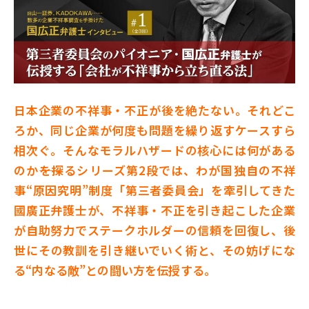
日本企業の不祥事・不正が後を絶たない。それどこ
ろか、同じ企業が何度も問題を繰り返すケースすら
相次ぐ。そんなモラルハザードの核心には何がある
のか――を探るシリーズ第2段では、わが国独自の不祥
事“原因究明”制度「第三者委員会」を牽引してきた
國廣正弁護士が、不祥事・不正を引き起こした企業
が自助努力でステークホルダーの信頼を回復し、後
世にその教訓を引き継いでいく術と、その妨げにな
る“内なる敵”との闘い方を伝授する。