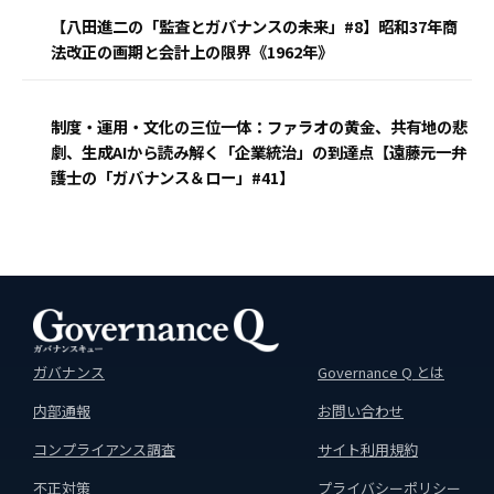
【八田進二の「監査とガバナンスの未来」#8】昭和37年商
法改正の画期と会計上の限界《1962年》
制度・運用・文化の三位一体：ファラオの黄金、共有地の悲
劇、生成AIから読み解く「企業統治」の到達点【遠藤元一弁
護士の「ガバナンス＆ロー」#41】
ガバナンス
Governance Q とは
内部通報
お問い合わせ
コンプライアンス調査
サイト利用規約
不正対策
プライバシーポリシー