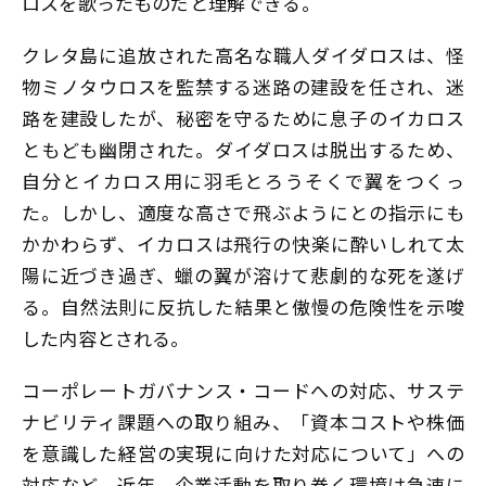
ロスを歌ったものだと理解できる。
クレタ島に追放された高名な職人ダイダロスは、怪
物ミノタウロスを監禁する迷路の建設を任され、迷
路を建設したが、秘密を守るために息子のイカロス
ともども幽閉された。ダイダロスは脱出するため、
自分とイカロス用に羽毛とろうそくで翼をつくっ
た。しかし、適度な高さで飛ぶようにとの指示にも
かかわらず、イカロスは飛行の快楽に酔いしれて太
陽に近づき過ぎ、蠟の翼が溶けて悲劇的な死を遂げ
る――。自然法則に反抗した結果と傲慢の危険性を示唆
した内容とされる。
コーポレートガバナンス・コードへの対応、サステ
ナビリティ課題への取り組み、「資本コストや株価
を意識した経営の実現に向けた対応について」への
対応など、近年、企業活動を取り巻く環境は急速に