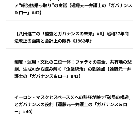
ア“細胞核乗っ取り”の寓話【遠藤元一弁護士の「ガバナンス
＆ロー」#42】
【八田進二の「監査とガバナンスの未来」#8】昭和37年商
法改正の画期と会計上の限界《1962年》
制度・運用・文化の三位一体：ファラオの黄金、共有地の悲
劇、生成AIから読み解く「企業統治」の到達点【遠藤元一弁
護士の「ガバナンス＆ロー」#41】
イーロン・マスクとスペースＸへの熱狂が映す｢破局の構造｣
とガバナンスの役割【遠藤元一弁護士の「ガバナンス＆ロ
ー」#40】