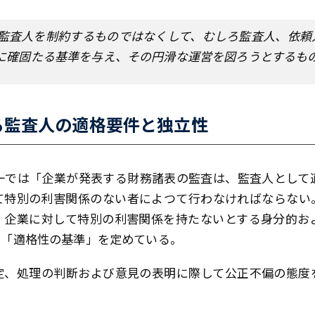
監査人を制約するものではなくして、むしろ監査人、依頼
に確固たる基準を与え、その円滑な運営を図ろうとするも
る監査人の適格要件と独立性
一では「企業が発表する財務諸表の監査は、監査人として
て特別の利害関係のない者によつて行わなければならない
、企業に対して特別の利害関係を持たないとする身分的お
の「適格性の基準」を定めている。
定、処理の判断および意見の表明に際して公正不偏の態度