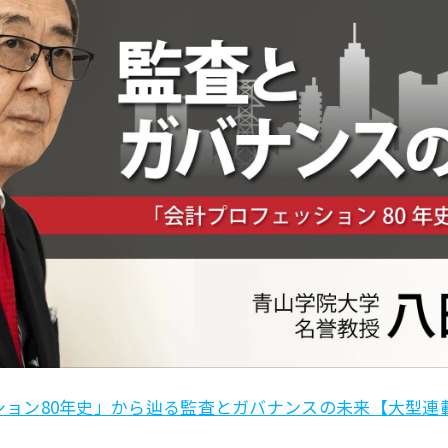
ョン80年史」から辿る監査とガバナンスの未来【大型連