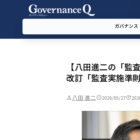
ガバナンス
【八田進二の「監査
改訂「監査実施準
八田 進二
2026/05/27
202