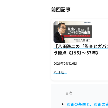
前回記事
【八田進二の「監査とガバ
う原点《1951～57年》
2026年04月16日
八田 進二
監査の基準と、監査の