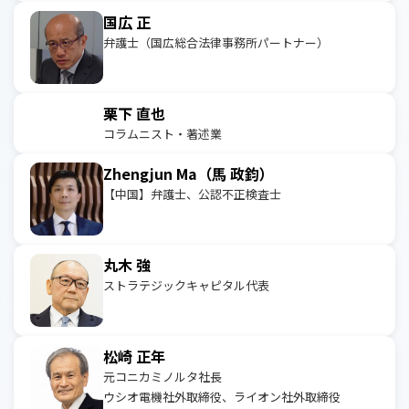
国広 正
弁護士（国広総合法律事務所パートナー）
栗下 直也
コラムニスト・著述業
Zhengjun Ma（馬 政鈞）
【中国】弁護士、公認不正検査士
丸木 強
ストラテジックキャピタル代表
松崎 正年
元コニカミノルタ社長
ウシオ電機社外取締役、ライオン社外取締役