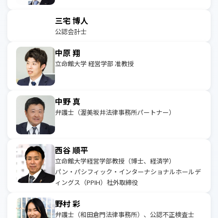
三宅 博人
公認会計士
中原 翔
立命館大学 経営学部 准教授
中野 真
弁護士（渥美坂井法律事務所パートナー）
西谷 順平
立命館大学経営学部教授（博士、経済学）
パン・パシフィック・インターナショナルホールデ
ィングス（PPIH）社外取締役
野村 彩
弁護士（和田倉門法律事務所）、公認不正検査士