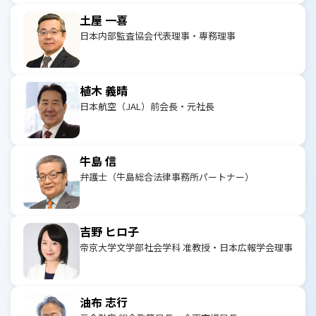
土屋 一喜
日本内部監査協会代表理事・専務理事
植木 義晴
日本航空（JAL）前会長・元社長
牛島 信
弁護士（牛島総合法律事務所パートナー）
吉野 ヒロ子
帝京大学文学部社会学科 准教授・日本広報学会理事
油布 志行