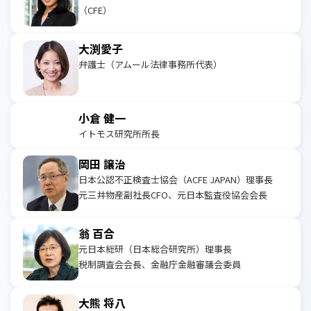
（CFE）
大渕愛子
弁護士（アムール法律事務所代表）
小倉 健一
イトモス研究所所長
岡田 譲治
日本公認不正検査士協会（ACFE JAPAN）理事長
元三井物産副社長CFO、元日本監査役協会会長
翁 百合
元日本総研（日本総合研究所）理事長
税制調査会会長、金融庁金融審議会委員
大熊 将八