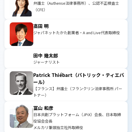
弁護士（Authense法律事務所）、公認不正検査士
（CFE）
高田 明
ジャパネットたかた創業者・A and Live代表取締役
田中 幾太郎
ジャーナリスト
Patrick Thiébart（パトリック・ティエバ
ール）
【フランス】弁護士（フランクリン法律事務所 パー
トナー）
冨山 和彦
日本共創プラットフォーム（JPiX）会長、日本取締
役協会会長
メルカリ筆頭独立社外取締役