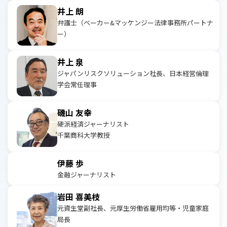
井上 朗
弁護士（ベーカー&マッケンジー法律事務所パートナ
ー）
井上 泉
ジャパンリスクソリューション社長、日本経営倫理
学会常任理事
磯山 友幸
硬派経済ジャーナリスト
千葉商科大学教授
伊藤 歩
金融ジャーナリスト
岩田 喜美枝
元資生堂副社長、元厚生労働省雇用均等・児童家庭
局長