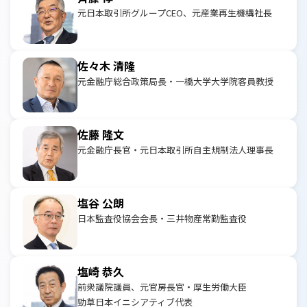
元日本取引所グループCEO、元産業再生機構社長
佐々木 清隆
元金融庁総合政策局長・一橋大学大学院客員教授
佐藤 隆文
元金融庁長官・元日本取引所自主規制法人理事長
塩谷 公朗
日本監査役協会会長・三井物産常勤監査役
塩崎 恭久
前衆議院議員、元官房長官・厚生労働大臣
勁草日本イニシアティブ代表