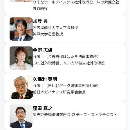
りそなホールディングス社外取締役、味の素独立社
外取締役
加登 豊
名古屋商科大学大学院教授
神戸大学名誉教授
金野 志保
弁護士（金野志保はばたき法律事務所）
LIXIL社外取締役、メルカリ独立社外取締役
久保利 英明
弁護士（日比谷パーク法律事務所代表）
前日本ガバナンス研究学会会長
窪田 真之
楽天証券経済研究所長 兼 チーフ・ストラテジスト