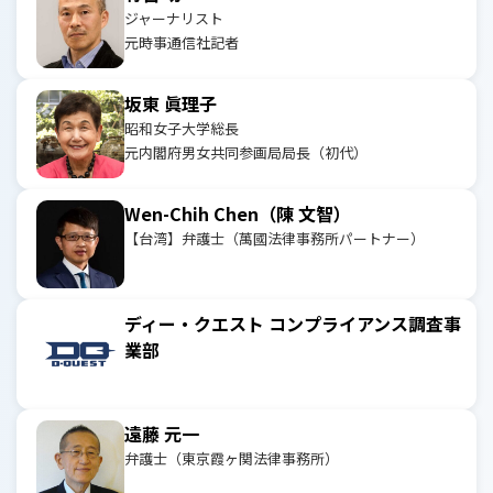
ジャーナリスト
元時事通信社記者
坂東 眞理子
昭和女子大学総長
元内閣府男女共同参画局局長（初代）
Wen-Chih Chen（陳 文智）
【台湾】弁護士（萬國法律事務所パートナー）
ディー・クエスト コンプライアンス調査事
業部
遠藤 元一
弁護士（東京霞ヶ関法律事務所）