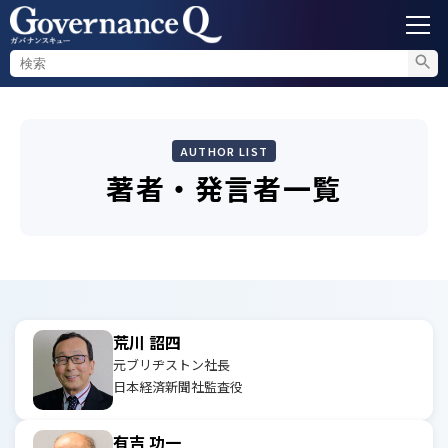
ガバナンス
AUTHOR LIST
内部通報
著者・発言者一覧
コンプライアンス調査
不正対策
荒川 詔四
セミナー情報
元ブリヂストン社長
日本経済新聞社監査役
有吉 功一