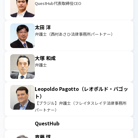
QuestHub代表取締役CEO
太田 洋
弁護士（西村あさひ法律事務所パートナー）
大塚 和成
弁護士
Leopoldo Pagotto（レオポルド・パゴッ
ト）
【ブラジル】弁護士（フレイタスレイテ法律事務所
パートナー）
QuestHub
斉藤 惇