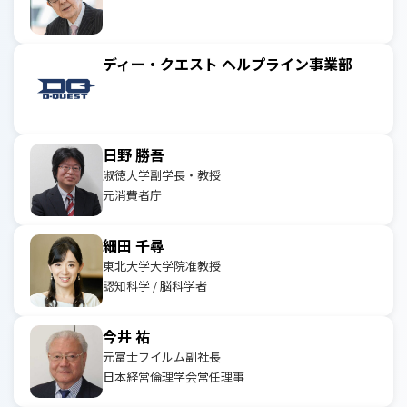
ディー・クエスト ヘルプライン事業部
日野 勝吾
淑徳大学副学長・教授
元消費者庁
細田 千尋
東北大学大学院准教授
認知科学 / 脳科学者
今井 祐
元富士フイルム副社長
日本経営倫理学会常任理事