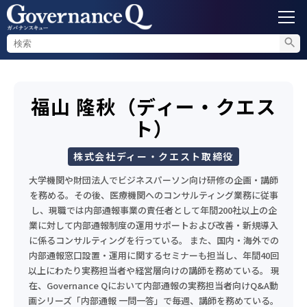
ガバナンス
福山 隆秋（ディー・クエス
内部通報
ト）
コンプライアンス調査
株式会社ディー・クエスト取締役
大学機関や財団法人でビジネスパーソン向け研修の企画・講師
不正対策
を務める。その後、医療機関へのコンサルティング業務に従事
し、現職では内部通報事業の責任者として年間200社以上の企
業に対して内部通報制度の運用サポートおよび改善・新規導入
に係るコンサルティングを行っている。 また、国内・海外での
セミナー情報
内部通報窓口設置・運用に関するセミナーも担当し、年間40回
以上にわたり実務担当者や経営層向けの講師を務めている。 現
在、Governance Qにおいて内部通報の実務担当者向けQ&A動
画シリーズ「内部通報 一問一答」で毎週、講師を務めている。