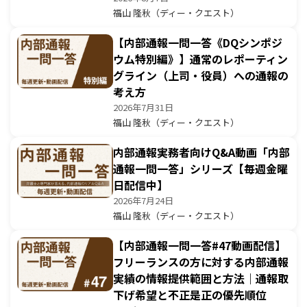
福山 隆秋（ディー・クエスト）
【内部通報一問一答《DQシンポジ
ウム特別編》】通常のレポーティン
グライン（上司・役員）への通報の
考え方
2026年7月31日
福山 隆秋（ディー・クエスト）
内部通報実務者向けQ&A動画「内部
通報一問一答」シリーズ【毎週金曜
日配信中】
2026年7月24日
福山 隆秋（ディー・クエスト）
【内部通報一問一答#47動画配信】
フリーランスの方に対する内部通報
実績の情報提供範囲と方法｜通報取
下げ希望と不正是正の優先順位