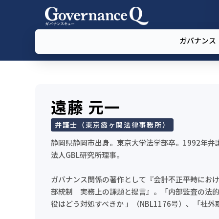
ガバナンス
遠藤 元一
弁護士（東京霞ヶ関法律事務所）
静岡県静岡市出身。東京大学法学部卒。1992年
法人GBL研究所理事。
ガバナンス関係の著作として『会計不正――平時にお
部統制 実務上の課題と提言』。「内部監査の法的検討
役はどう対処すべきか 」（NBL1176号）、「社