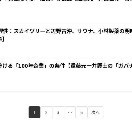
理性：スカイツリーと辺野古沖、サウナ、小林製薬の明
4】
分ける「100年企業」の条件【遠藤元一弁護士の「ガバナ
1
2
3
…
6
次へ