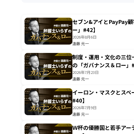
セブン&アイとPayPa
ー」#42】
2026年8月6日
遠藤 元一
制度・運用・文化の三位
の「ガバナンス＆ロー」#
2026年7月23日
遠藤 元一
イーロン・マスクとスペ
#40】
2026年7月9日
遠藤 元一
Ｗ杯の優勝国と若手アー