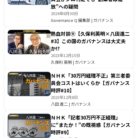
放”への疑問
2024年8月30日
Governance Q 編集部 | ガバナンス
熱血対談⑪【久保利英明×八田進二
#3】この国のガバナンスは大丈夫
か!?
2023年12月15日
久保利 英明 | ガバナンス
ＮＨＫ「30万円経理不正」第三者委
員会コストはいくらか【ガバナンス
時評#10】
2023年12月8日
八田 進二 | ガバナンス
ＮＨＫ「記者30万円不正経理」
に“またか！”の既視感【ガバナンス
時評#9】