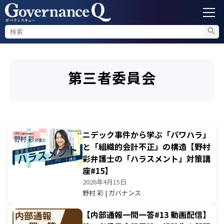
ガバナンス
第三者委員会
内部通報
コンプライアンス調査
ニデック事件から学ぶ「パワハラ」
不正対策
と「組織的会計不正」の構造【野村
彩弁護士の「ハラスメント」対策講
座#15】
セミナー情報
2026年4月15日
野村 彩 | ガバナンス
【内部通報一問一答#13 動画配信】