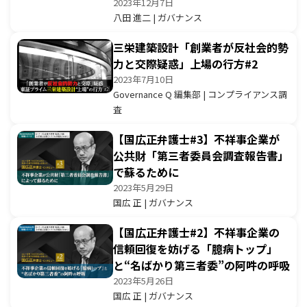
2023年12月7日
八田 進二 | ガバナンス
三栄建築設計「創業者が反社会的勢
力と交際疑惑」上場の行方#2
2023年7月10日
Governance Q 編集部 | コンプライアンス調
査
【国広正弁護士#3】不祥事企業が
公共財「第三者委員会調査報告書」
で蘇るために
2023年5月29日
国広 正 | ガバナンス
【国広正弁護士#2】不祥事企業の
信頼回復を妨げる「臆病トップ」
と“名ばかり第三者委”の阿吽の呼吸
2023年5月26日
国広 正 | ガバナンス