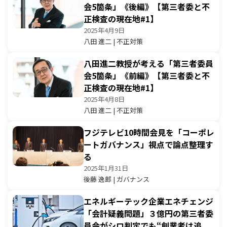
会5箇条」《後編》【第三者委と不
正検査の現在地#1】
2025年4月9日
八田 進二 | 不正対策
八田進二教授が考える「第三者委員
会5箇条」《前編》【第三者委と不
正検査の現在地#1】
2025年4月8日
八田 進二 | 不正対策
フジテレビ10時間会見を「コーポレ
ートガバナンス」視点で論点整理す
る
2025年1月31日
後藤 逸郎 | ガバナンス
エネルギーテック企業エネチェンジ
「会計疑義問題」３億円の第三者委
員会がシロ判定でも“創業者は追