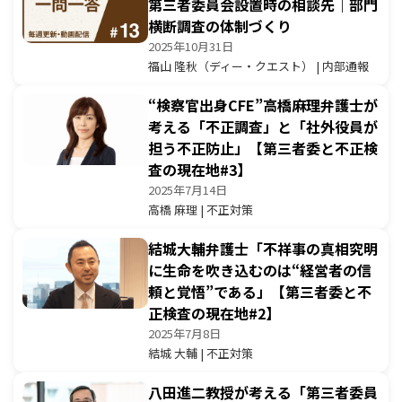
第三者委員会設置時の相談先｜部門
横断調査の体制づくり
2025年10月31日
福山 隆秋（ディー・クエスト） | 内部通報
“検察官出身CFE”高橋麻理弁護士が
考える「不正調査」と「社外役員が
担う不正防止」【第三者委と不正検
査の現在地#3】
2025年7月14日
高橋 麻理 | 不正対策
結城大輔弁護士「不祥事の真相究明
に生命を吹き込むのは“経営者の信
頼と覚悟”である」【第三者委と不
正検査の現在地#2】
2025年7月8日
結城 大輔 | 不正対策
八田進二教授が考える「第三者委員