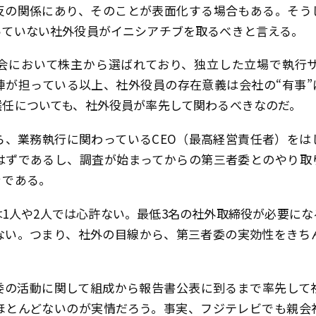
反の関係にあり、そのことが表面化する場合もある。そう
っていない社外役員がイニシアチブを取るべきと言える。
会において株主から選ばれており、独立した立場で執行
陣が担っている以上、社外役員の存在意義は会社の“有事”
選任についても、社外役員が率先して関わるべきなのだ。
ら、業務執行に関わっているCEO（最高経営責任者）をは
はずであるし、調査が始まってからの第三者委とのやり取
きである。
1人や2人では心許ない。最低3名の社外取締役が必要に
ない。つまり、社外の目線から、第三者委の実効性をきち
委の活動に関して組成から報告書公表に到るまで率先して
ほとんどないのが実情だろう。事実、フジテレビでも親会