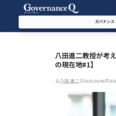
ガバナンス
八田進二教授が考え
の現在地#1】
八田 進二
2025/04/09
202