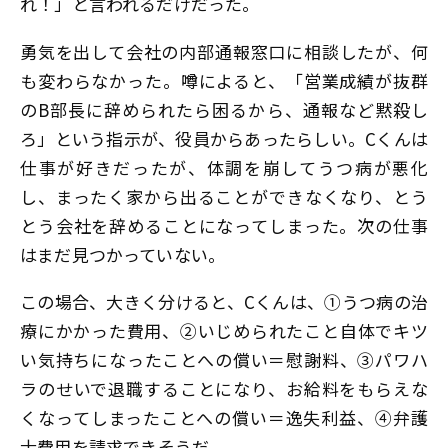
れ！」と言われるだけだった。
勇気を出して会社の内部通報窓口に相談したが、何
も変わらなかった。噂によると、「営業成績が抜群
のB部長に辞められたら困るから、通報など黙殺し
ろ」という指示が、役員からあったらしい。Cくんは
仕事が好きだったが、体調を崩してうつ病が悪化
し、まったく家から出ることができなくなり、とう
とう会社を辞めることになってしまった。次の仕事
はまだ見つかっていない。
この場合、大きく分けると、Cくんは、①うつ病の治
療にかかった費用、②いじめられたこと自体でキツ
い気持ちになったことへの償い＝慰謝料、③パワハ
ラのせいで退職することになり、お給料をもらえな
くなってしまったことへの償い＝逸失利益、④弁護
士費用――を請求できそうだ。