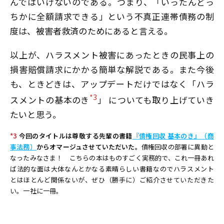
んではいけないのである。つまり、「いったんどっ
ちかに全額請求できる」という不真正連帯債務の制
度は、被害者救済のためにあると言える。
以上が、ハラスメント被害にあったときの民事上の
損害賠償請求にかかる簡単な解説である。また今後
も、ときどきは、アップデートだけではなく「ハラ
*3
スメントの基本のき
」 についても取り上げていき
たいと思う。
*3
今回のタイトルは尊敬する先輩の書籍
『債権回収 基本のき』（商
事法務）
からオマージュさせていただいた。
債権回収の部署に異動と
なったみなさま！ こちらの本はものすごく実務的で、これ一冊あれ
ば法的な面は大体なんとかなる素晴らしい書籍なのでハラスメント
とはほとんど関係ないが、ぜひ（勝手に）ご紹介させていただきた
い。一社に一冊。