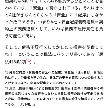
働契約法5条
）。CくんはB部長からひどいことを言
われており、「安全」が脅かされている。それはきっ
とA社がきちんとCくんの「安全」に「配慮」しなか
った故であろう。つまりA社は安全配慮義務違反＝契
約上の義務違反として、いわば債務不履行責任を負
う可能性が高い。
そして、債務不履行をしでかしたら損害を賠償して
ね！ ということは民法にバッチリ書いてある（民
*2
法415条1項
）。
*
1
労働契約法（労働者の安全への配慮）第五条「使用者は、労働契
約に伴い、労働者がその生命、身体等の安全を確保しつつ労働するこ
とができるよう、必要な配慮をするものとする。」
*2
民法（債務不履行による損害賠償）第四百十五条「債務者がその
債務の本旨に従った履行をしないとき又は債務の履行が不能である
ときは、債権者は、これによって生じた損害の賠償を請求することが
できる。（以下略）」