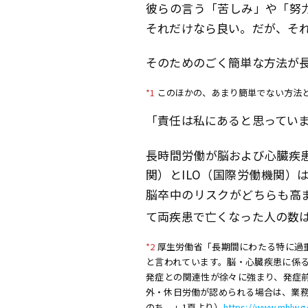
彼らの言う「苦しみ」や「努
それだけなら良い。だが、そ
そのためのごく簡単な方法が
*1
このほかの、あまり簡単でない方法
「責任は私にあると思ってい
長時間労働が脳および心臓疾
関）とILO（国際労働機関）は
脳卒中のリスクがどちらも高
て両疾患で亡くなった人の数は7
*2
厚生労働省「長期間にわたる特に過
と言われています。脳・心臓疾患に係る
発症との関連性が徐々に強まり、発症前
外・休日労働が認められる場合は、業務
のち。」1頁より）
https://www.mhlw.g