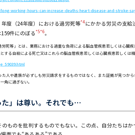
/long-working-hours-can-increase-deaths-heart-disease-and-stroke-say
*4
年度（24年度）における過労死等
にかかる労災の支給決
*5*6
159件にのぼる
。
過労死等」とは、業務における過重な負荷による脳血管疾患若しくは心臓疾
因とする自殺による死亡又はこれらの脳血管疾患若しくは心臓疾患若しくは精
ge_59039.html
った人や遺族が必ずしも労災請求をするものではなく、また証拠が見つから
の一角に過ぎない。
った」は尊い。それでも…
そのものを批判するものでもない。この点、自分たちはか
場面でも“あるある”である。