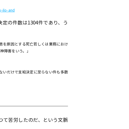
-ilo-and
定の件数は1304件であり、う
患を原因とする死亡若しくは業務におけ
神障害をいう。」
ないだけで支給決定に至らない件も多数
つて苦労したのだ、という文脈