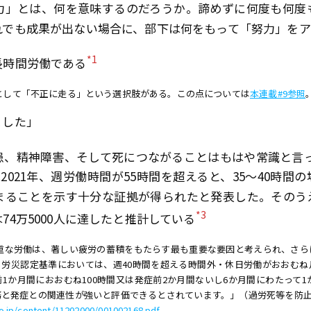
力」とは、何を意味するのだろうか。諦めずに何度も何度
れでも成果が出ない場合に、部下は何をもって「努力」をア
*1
長時間労働である
として「不正に走る」という選択肢がある。この点については
本連載#9参照
ました」
患、精神障害、そして死につながることはもはや常識と言
2021年、週労働時間が55時間を超えると、35〜40時
まることを示す十分な証拠が得られたと発表した。そのうえ
*3
4万5000人に達したと推計している
重な労働は、著しい疲労の蓄積をもたらす最も重要な要因と考えられ、さら
労災認定基準においては、週40時間を超える時間外・休日労働がおおむね
1か月間におおむね100時間又は発症前2か月間ないし6か月間にわたって1
と発症との関連性が強いと評価できるとされています。」（過労死等を防止
o.jp/content/11202000/001002168.pdf