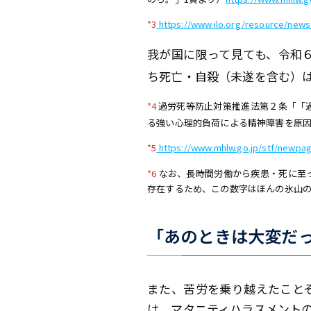
*3
https://www.ilo.org/resource/news
我が国に限って見ても、令和６
ち死亡・自殺（未遂を含む）は
*
4
過労死等防止対策推進法第２条「「
る強い心理的負荷による精神障害を原
*5
https://www.mhlw.go.jp/stf/newpa
*6
なお、長時間労働から疾患・死に至
存在するため、この数字はほんの氷山
「あのときは大変だ
また、苦労を乗り越えたこと
は、マタニティハラスメントの