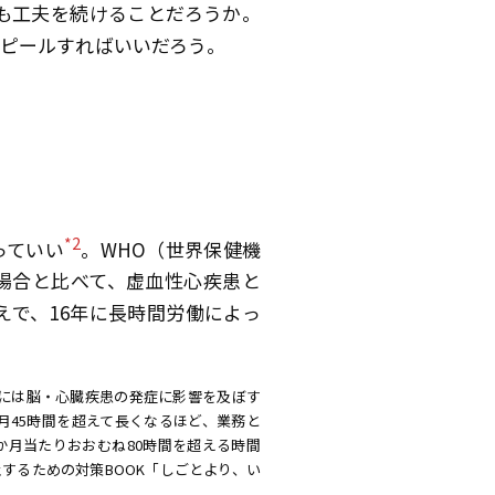
も工夫を続けることだろうか。
ピールすればいいだろう。
。
*2
っていい
。WHO（世界保健機
間の場合と比べて、虚血性心疾患と
で、16年に長時間労働によっ
には脳・心臓疾患の発症に影響を及ぼす
月45時間を超えて長くなるほど、業務と
か月当たりおおむね80時間を超える時間
するための対策BOOK「しごとより、い