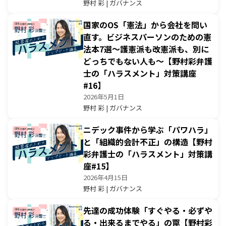
野村 彩 | ガバナンス
国家のOS「憲法」から会社を問い
直す。ビジネスパーソンのための憲
法本7選〜護憲派も改憲派も、別に
どっちでもない人も〜【野村彩弁護
士の「ハラスメント」対策講座
#16】
2026年5月1日
野村 彩 | ガバナンス
ニデック事件から学ぶ「パワハラ」
と「組織的会計不正」の構造【野村
彩弁護士の「ハラスメント」対策講
座#15】
2026年4月15日
野村 彩 | ガバナンス
先達の成功体験「すぐやる・必ずや
る・出来るまでやる」の罠【野村彩