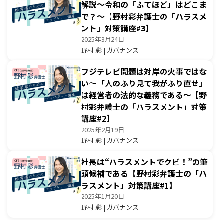
解説～令和の「ふてほど」はどこま
で？～【野村彩弁護士の「ハラスメ
ント」対策講座#3】
2025年3月24日
野村 彩 | ガバナンス
フジテレビ問題は対岸の火事ではな
い〜「人のふり見て我がふり直せ」
は経営者の法的な義務である〜【野
村彩弁護士の「ハラスメント」対策
講座#2】
2025年2月19日
野村 彩 | ガバナンス
社長は“ハラスメントでクビ！”の筆
頭候補である【野村彩弁護士の「ハ
ラスメント」対策講座#1】
2025年1月20日
野村 彩 | ガバナンス