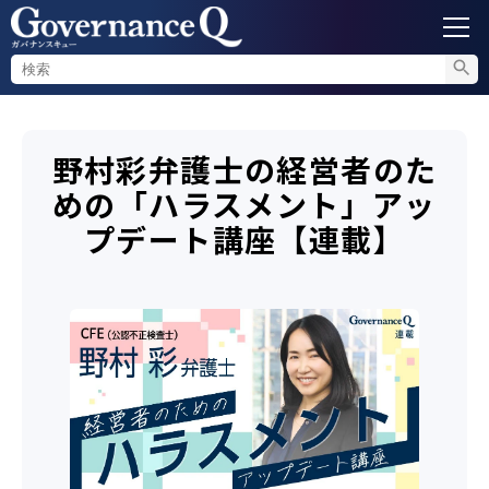
ガバナンス
野村彩弁護士の経営者のた
内部通報
めの「ハラスメント」アッ
プデート講座【連載】
コンプライアンス調査
不正対策
セミナー情報