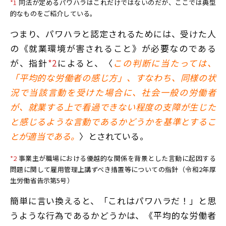
*1
同法が定めるパワハラはこれだけではないのだが、ここでは典型
的なものをご紹介している。
つまり、パワハラと認定されるためには、受けた人
の《就業環境が害されること》が必要なのである
が、指針
*2
によると、〈
この判断に当たっては、
「平均的な労働者の感じ方」、すなわち、同様の状
況で当該言動を受けた場合に、社会一般の労働者
が、就業する上で看過できない程度の支障が生じた
と感じるような言動であるかどうかを基準とするこ
とが適当である。
〉とされている。
*2
事業主が職場における優越的な関係を背景とした言動に起因する
問題に関して雇用管理上講ずべき措置等についての指針（令和2年厚
生労働省告示第5号）
簡単に言い換えると、「これはパワハラだ！」と思
うような行為であるかどうかは、《平均的な労働者