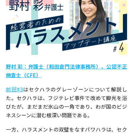
野村 彩：弁護士（和田倉門法律事務所）、公認不正
検査士（CFE）
前回#3
はセクハラのグレーゾーンについて解説し
た。セクハラは、フジテレビ事件で改めて脚光を浴
びたが、まだまだ氷山の一角であり、わが国のビジ
ネスシーンに潜む根深い問題である。
一方、ハラスメントの双璧をなすパワハラは、セク