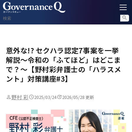
ガバナンス
意外な!? セクハラ認定7事案を一挙
内部通報
解説～令和の「ふてほど」はどこま
コンプライアンス調査
で？～【野村彩弁護士の「ハラスメ
ント」対策講座#3】
不正対策
野村 彩
2025/03/24
2026/05/28 更新
セミナー情報