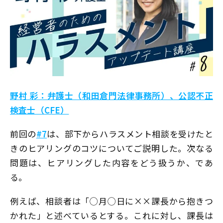
野村 彩：弁護士（和田倉門法律事務所）、公認不正
検査士（CFE）
前回の
#7
は、部下からハラスメント相談を受けたと
きのヒアリングのコツについてご説明した。次なる
問題は、ヒアリングした内容をどう扱うか、であ
る。
例えば、相談者は「◯月◯日に××課長から抱きつ
かれた」と述べているとする。これに対し、課長は