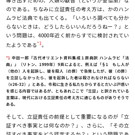
導き出すための、人類の叡智（というか妥協策）な
のである。ちなみに立証責任の考え方は、かのハン
ムラビ法典でも出てくる。「いろいろ調べても分か
らないときは、どうしたらいいんだろうねー？」と
いう問題は、4000年近く前からすでに検討されてい
*1
たようである
。
*1
中田一郎『古代オリエント資料集成１原典訳 ハンムラビ「法
典」』（リトン、1999年）9頁によると、例えば「§1 もし人が
（他の）人を起訴し、彼を殺人（の罪）で告発したが、彼（の罪）
を立証しなかったら、彼を起訴した者は殺されなければならない
（v26-32）」とある。令和に生きる私たちからするとだいぶ戸惑い
を感じる内容ではあるが、ともあれここで「立証」と訳されている
言葉は、現代における立証責任の考え方に通じるものがありそうで
ある。
そして、立証責任の前提として重要になるのが「立
証すべき事実とは何なのか？」、さらに、「その立
証すべき事実をどう認定するか？」という問題であ