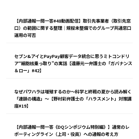
【内部通報一問一答#48動画配信】取引先事業者（取引先窓
口）の範囲に関する整理｜規程未整備でのグループ共通窓口
運用の可否
セブン&アイとPayPay顧客データ統合に思うミトコンドリ
ア“細胞核乗っ取り”の寓話【遠藤元一弁護士の「ガバナンス
＆ロー」#42】
なぜパワハラは増殖するのか〜科学と終戦の夏から読み解く
「連鎖の構造」〜【野村彩弁護士の「ハラスメント」対策講
座#19】
【内部通報一問一答《DQシンポジウム特別編》】通常のレ
ポーティングライン（上司・役員）への通報の考え方