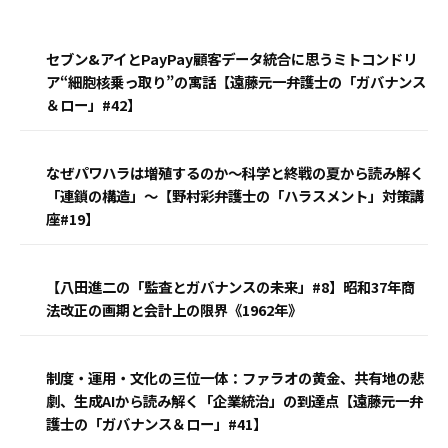
セブン&アイとPayPay顧客データ統合に思うミトコンドリ
ア“細胞核乗っ取り”の寓話【遠藤元一弁護士の「ガバナンス
＆ロー」#42】
なぜパワハラは増殖するのか〜科学と終戦の夏から読み解く
「連鎖の構造」〜【野村彩弁護士の「ハラスメント」対策講
座#19】
【八田進二の「監査とガバナンスの未来」#8】昭和37年商
法改正の画期と会計上の限界《1962年》
制度・運用・文化の三位一体：ファラオの黄金、共有地の悲
劇、生成AIから読み解く「企業統治」の到達点【遠藤元一弁
護士の「ガバナンス＆ロー」#41】