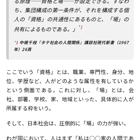
る原理――資格と場――が設定できる。すなわ
ち、集団構成の第一条件が、それを構成する個
人の「資格」の共通性にあるものと、「場」の
*1
共有によるものである。」
*
1
中根千枝『タテ社会の人間関係』講談社現代新書（1967
年）26頁
ここでいう「資格」とは、職業、専門性、身分、地
位、学歴など、人がどのような属性を有しているか
という側面である。これに対し、「場」とは、会
社、部署、学校、家、地域といった、具体的に人が
所属する枠をいう。
そして、日本社会は、圧倒的に「場」の力が強い。
わが国において、人はまず「私は○○家の人間であ