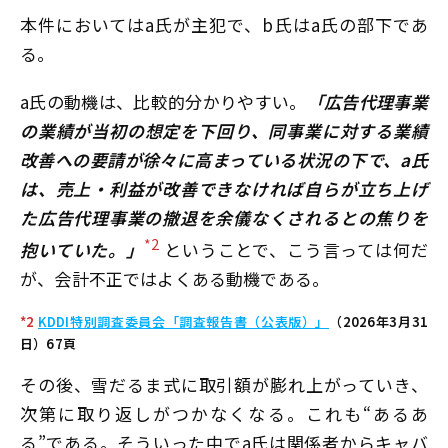
本件においてはa氏が主犯で、b氏はa氏の部下であ
る。
a氏の動機は、比較的分かりやすい。
「広告代理事業
の業績が当初の想定を下回り、同事業に対する業績
改善への要請が徐々に高まっている状況の下で、a氏
は、売上・利益が改善できなければ自らが立ち上げ
た広告代理事業の撤退を余儀なくされるとの焦りを
*2
抱いていた。」
ということで、こう言っては何だ
が、会計不正ではよくある動機である。
*2
KDDI特別調査委員会「調査報告書（公表版）」
（2026年3月31
日）67頁
その後、雪だるま式に取引額が膨れ上がっていき、
次第に取り返しがつかなくなる。これも“あるあ
る”である。そういった中でa氏は関係者からキャバ