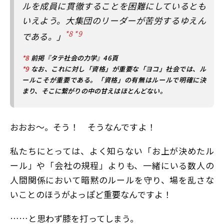
ルを成員に貫徹することを困難にしているとも
いえよう。大集団のリーダーが苦労するゆえん
*8 *9
である。」
*8
前掲『タテ社会の力学』46頁
*9
なお、これに対し「資格」が重要な「ヨコ」社会では、ル
ールこそが重要である。「資格」の有無はルールで明確に決
まり、そこに繋がりの中の甘えはほとんどない。
おおお〜。そう！ そうなんですよ！
私たちにとっては、よく知らない「お上が決めたル
ール」や「会社の規程」よりも、一緒にいる数人の
人間関係において暗黙のルールを守り、場を乱さな
いことのほうがよっぽど重要なんですよ！
……と思わず膝を打ってしまう。