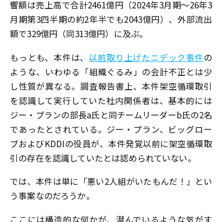
響額は売上高で合計2461億円（2024年3月期～26年3
月期第3四半期の約2年半でも2043億円）、外部流出
額で329億円（同313億円）に及ぶ。
もっとも、本件は、
以前取り上げたニデック事件
の
ような、いわゆる「組織ぐるみ」の会計不正とは少
し性質が異なる。調査報告書上、本件架空循環取引
を認識して実行していた社内関係者は、基本的には
ジー・プランの部長a氏と同チームリーダーb氏の2名
であったとされている。ジー・プラン、ビッグロー
ブおよびKDDIの役員が、本件発覚以前に架空循環取
引の存在を認識していたとは認められていない。
では、本件は単に「悪い2人組がいたもんだ！」とい
う事案なのだろうか。
ここには構造的な何かが、潜んでいるような気がす