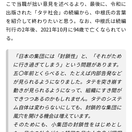
こで当職が拙い意見を述べるより、最後に、令和に
出版された「タテ社会」の続編から、中根氏の言葉
を紹介して終わりたいと思う。なお、中根氏は続編
刊行の2年後、2021年10月に94歳で亡くなられてい
る。
「日本の集団には「封鎖性」と、「それがため
に行き過ぎてしまう」という問題があります。
五〇年前とくらべると、たとえば内部告発など
が見られるようになりました。タテを突き崩す
動きが見られるようになって、組織にすき間が
できつつあるのかもしれません。タテのシステ
ム自体は変わらないにしても、封鎖的な集団に
風穴を開ける機会は増えています。
そのためにも、小集団の封鎖性をはじめとし