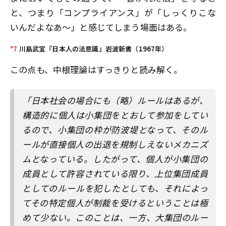
と、つまり「コンプライアンス」が「しっくりこな
いんだよなあ〜」と感じてしまう場面はある。
*7
川島武宜『日本人の法意識』岩波新書（1967年）
この点も、中根理論はすっきりと読み解く。
「日本社会の場合にも（略）ルールはあるが、
構造的に個人は小集団をとおして参加をしてい
るので、小集団の枠が防波堤となって、そのル
ールが直接個人の出退を規制しえないメカニズ
ムとなっている。したがって、個人が小集団の
成員として許容されている限り、上位集団成員
としてのルールを犯したとしても、それによっ
てその特定個人が制裁を受けるということは極
めて少ない。このことは、一方、大集団のルー