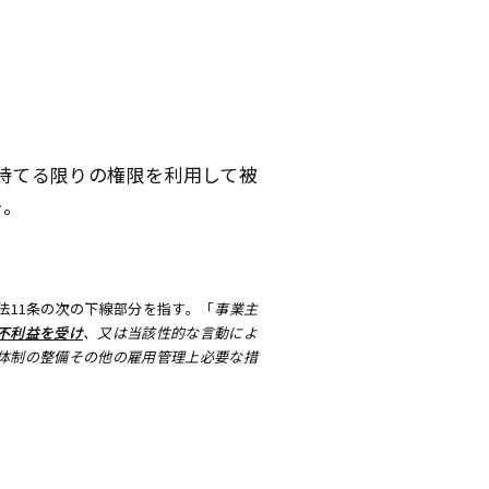
持てる限りの権限を利用して被
…。
11条の次の下線部分を指す。「
事業主
不利益を受け
、又は当該性的な言動によ
体制の整備その他の雇用管理上必要な措
。