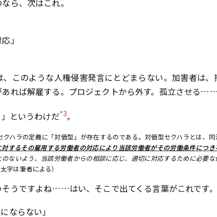
のなら、次はこれ。
対応」
は、このような人権侵害発言にとどまらない。加害者は、
があれば解雇する。プロジェクトから外す。孤立させる…
*3
！」というわけだ
。
セクハラの定義に「対価型」が存在するのである。対価型セクハラとは、同法
に対するその雇用する労働者の対応により当該労働者がその労働条件につき
とのないよう、当該労働者からの相談に応じ、適切に対応するために必要な
・太字は筆者による）
いそうですよね……はい、そこで出てくる言葉がこれです
めにならない」