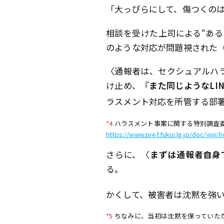
「大っぴらにして、傷つくの
相談を受けた上司による“あ
のような対応が問題視された
〈通報者は、セクシュアルハ
け止め、『
また同じようなLI
ラスメント対応を所管する部
*4
ハラスメント事案に関する特別調査委員
https://www.pref.fukui.lg.jp/doc/jinj
さらに、〈
まずは通報者自身
る。
かくして、被害者は沈黙を強
*5
ちなみに、当初は沈黙を保っていた