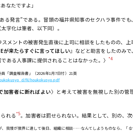
はあなたですよ」
るある発言”である。冒頭の福井県知事のセクハラ事件でも
（太字化は筆者、以下同）。
ラスメントの被害発生直後に上司に相談をしたものの、上
NEが来たらすぐに言ってほしい
』などと助言をしたのみで
*4
署である人事課に提供されることはなかった。〉
「調査報告書」（2026年1月7日付）21頁
i/houkokusyo_d/fil/houkokusyo.pdf
で加害者に断ればよい
〉と考えて被害を無視した別の管
*5
いられる
。加害者は罰せられない。結果として、別の、次
が、我慢が限界に達して後日、組織に相談……なんてしようものなら、「
な