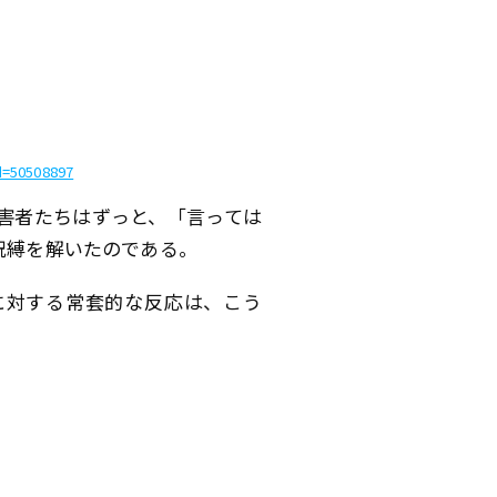
d=50508897
被害者たちはずっと、「言っては
呪縛を解いたのである。
に対する常套的な反応は、こう