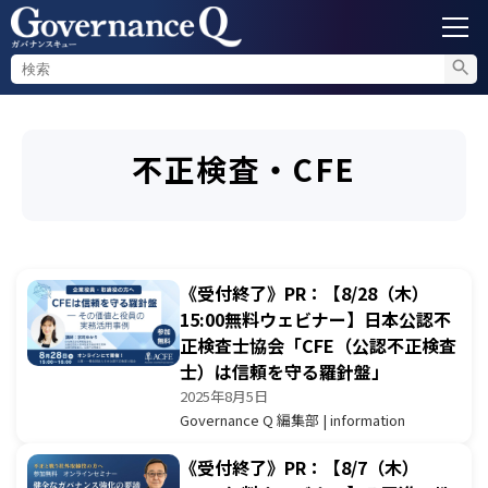
ガバナンス
不正検査・CFE
内部通報
コンプライアンス調査
《受付終了》PR：【8/28（木）
不正対策
15:00無料ウェビナー】日本公認不
正検査士協会「CFE（公認不正検査
士）は信頼を守る羅針盤」
セミナー情報
2025年8月5日
Governance Q 編集部 | information
《受付終了》PR：【8/7（木）