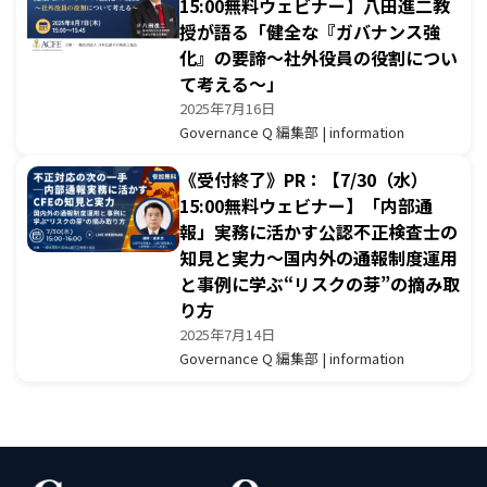
15:00無料ウェビナー】八田進二教
授が語る「健全な『ガバナンス強
化』の要諦～社外役員の役割につい
て考える～」
2025年7月16日
Governance Q 編集部 | information
《受付終了》PR：【7/30（水）
15:00無料ウェビナー】「内部通
報」実務に活かす公認不正検査士の
知見と実力～国内外の通報制度運用
と事例に学ぶ“リスクの芽”の摘み取
り方
2025年7月14日
Governance Q 編集部 | information