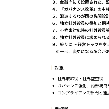
３．金融庁にて設置された、
４．「ガバナンス改革」の中
５．混迷するわが国の機関設
６．独立社外役員の役割と期待
７．不祥事対応時の社外役員
８．独立社外役員に求められ
９．終りに ～経営トップを支
※一部、変更になる場合があ
対象
社外取締役・社外監査役
ガバナンス強化、内部統制
コンプライアンス部門と連
登壇者