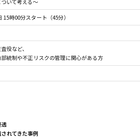
について考える～
日 15時00分スタート（45分）
監査役など、
内部統制や不正リスクの管理に関心がある方
浸透
識されてきた事例