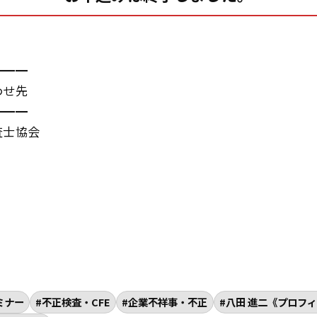
━━━
わせ先
━━━
査士協会
ミナー
不正検査・CFE
企業不祥事・不正
八田 進二《プロフ