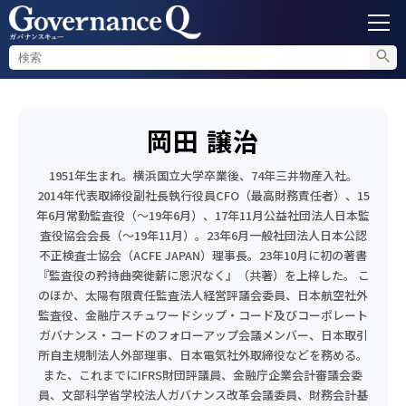
ガバナンス
岡田 譲治
内部通報
1951年生まれ。横浜国立大学卒業後、74年三井物産入社。
2014年代表取締役副社長執行役員CFO（最高財務責任者）、15
コンプライアンス調査
年6月常勤監査役（～19年6月）、17年11月公益社団法人日本監
査役協会会長（～19年11月）。23年6月一般社団法人日本公認
不正対策
不正検査士協会（ACFE JAPAN）理事長。23年10月に初の著書
『監査役の矜持――曲突徙薪に恩沢なく』（共著）を上梓した。 こ
のほか、太陽有限責任監査法人経営評議会委員、日本航空社外
監査役、金融庁スチュワードシップ・コード及びコーポレート
セミナー情報
ガバナンス・コードのフォローアップ会議メンバー、日本取引
所自主規制法人外部理事、日本電気社外取締役などを務める。
また、これまでにIFRS財団評議員、金融庁企業会計審議会委
員、文部科学省学校法人ガバナンス改革会議委員、財務会計基