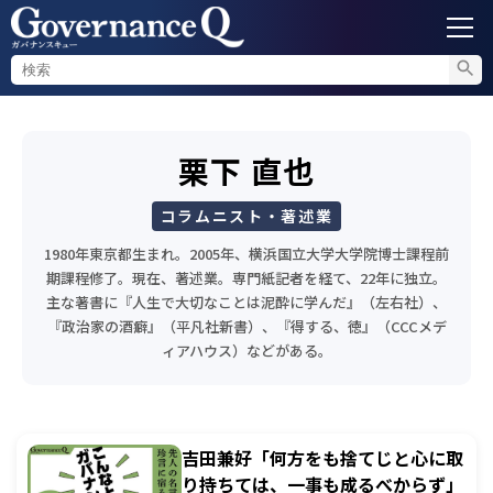
ガバナンス
栗下 直也
内部通報
コラムニスト・著述業
コンプライアンス調査
1980年東京都生まれ。2005年、横浜国立大学大学院博士課程前
期課程修了。現在、著述業。専門紙記者を経て、22年に独立。
主な著書に『人生で大切なことは泥酔に学んだ』（左右社）、
不正対策
『政治家の酒癖』（平凡社新書）、『得する、徳』（CCCメデ
ィアハウス）などがある。
セミナー情報
吉田兼好「何方をも捨てじと心に取
り持ちては、一事も成るべからず」