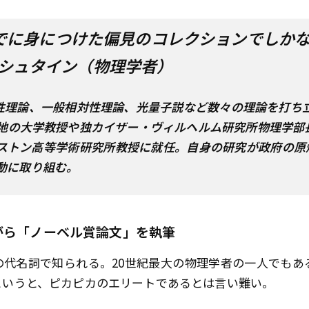
歳までに身につけた偏見のコレクションでしか
シュタイン（物理学者）
相対性理論、一般相対性理論、光量子説など数々の理論を打ち立
地の大学教授や独カイザー・ヴィルヘルム研究所物理学部長
ストン高等学術研究所教授に就任。自身の研究が政府の原
動に取り組む。
がら「ノーベル賞論文」を執筆
の代名詞で知られる。20世紀最大の物理学者の一人でもあ
というと、ピカピカのエリートであるとは言い難い。