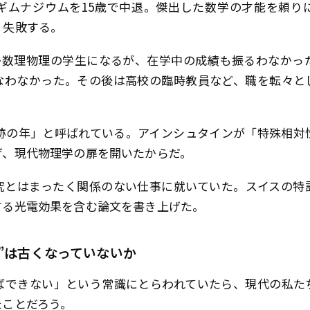
ギムナジウムを15歳で中退。傑出した数学の才能を頼り
、失敗する。
とか数理物理の学生になるが、在学中の成績も振るわなか
なわなかった。その後は高校の臨時教員など、職を転々と
奇跡の年」と呼ばれている。アインシュタインが「特殊相
げ、現代物理学の扉を開いたからだ。
究とはまったく関係のない仕事に就いていた。スイスの特
する光電効果を含む論文を書き上げた。
”は古くなっていないか
ばできない」という常識にとらわれていたら、現代の私た
たことだろう。