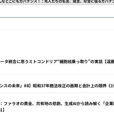
んなとこにもガバナンス！：先人たちの名言、箴言、珍言に宿るガバナ
客データ統合に思うミトコンドリア“細胞核乗っ取り”の寓話【
スの未来」#8】昭和37年商法改正の画期と会計上の限界《19
：ファラオの黄金、共有地の悲劇、生成AIから読み解く「企
1】