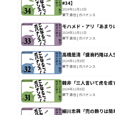
#34】
2024年11月13日
栗下 直也 | ガバナンス
モハメド・アリ「あまり
2024年11月11日
栗下 直也 | ガバナンス
高橋是清「盛衰朽隆は人
2024年11月8日
栗下 直也 | ガバナンス
韓非「三人言いて虎を成
2024年11月6日
栗下 直也 | ガバナンス
細川忠興「兜の飾りは簡