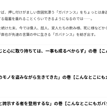
けば、押し付けがましい雰囲気漂う「ガバナンス」をちょっとは身
する蘊蓄を垂れることくらいできるようになるのでは……。
材を続けた末、今では偉人、超人、変人たちの飲み様、死に様などか
下直也が先達の言葉の中に生きる「ガバナンス」を紡ぎ出す。
じと心に取り持ちては、一事も成るべからず」の巻【こん
のモノを盗みながら生きてきた」の巻【こんなとこにもガ
と誇示する者を登用するな」の巻【こんなとこにもガバナ