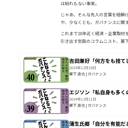
は紛れもない事実。
じゃあ、そんな先人の言葉を紐解
や、少なくとも、ガバナンスに関
これまで20年近く経済・企業取
引き出す気鋭のコラムニスト、栗
吉田兼好「何方をも捨て
2024年12月18日
栗下 直也 | ガバナンス
エジソン「私自身も多く
2024年12月11日
栗下 直也 | ガバナンス
蒲生氏郷「自分を有能だ