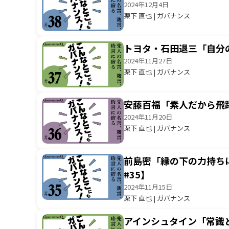
2024年12月4日
栗下 直也 | ガバナンス
トヨタ・石田退三「自分
2024年11月27日
栗下 直也 | ガバナンス
安藤百福「素人だから飛
2024年11月20日
栗下 直也 | ガバナンス
前島密「縁の下の力持ち
#35】
2024年11月15日
栗下 直也 | ガバナンス
アインシュタイン「常識