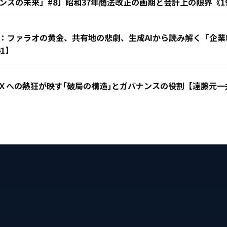
スの未来」#8】昭和37年商法改正の画期と会計上の限界《19
：ファラオの黄金、共有地の悲劇、生成AIから読み解く「企
1】
Ｘへの熱狂が映す｢破局の構造｣とガバナンスの役割【遠藤元