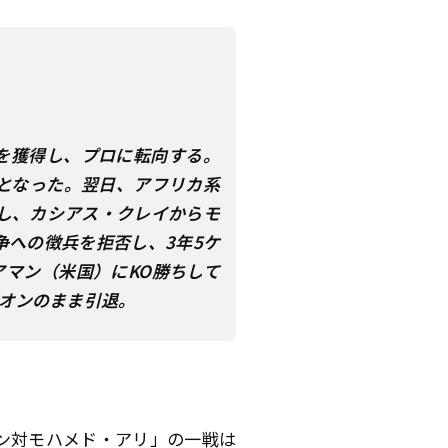
ダルを獲得し、プロに転向する。
者となった。翌日、アフリカ系
し、カシアス・クレイからモ
争への徴兵を拒否し、3年5ケ
アマン（米国）にKO勝ちして
ピオンのまま引退。
マン対モハメド・アリ」の一戦は