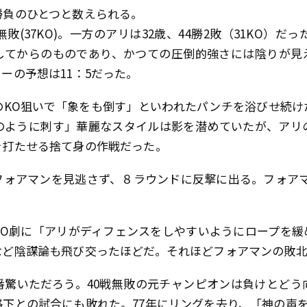
勝負のひとつと数えられる。
敗(37KO)。一方のアリは32歳、44勝2敗（31KO）だ
してからのものであり、かつての圧倒的強さには陰りが見
ーの予想は11：5だった。
のKO狙いで「象をも倒す」といわれたパンチを浴びせ続け
のように刺す」華麗なスタイルは影を潜めていたが、アリ
を打たせる捨て身の作戦だった。
フォアマンを見逃さず、８ラウンドに反撃に出る。フォアマ
KO劇に「アリがディフェンスをしやすいようにロープを緩
など陰謀論も飛び交ったほどだ。それほどフォアマンの敗
番驚いただろう。40戦無敗の元チャンピオンは負けとどう
下との試合にも敗れた。77年にリングを去り、「神の声