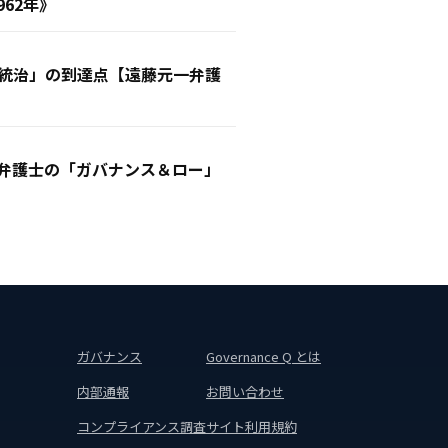
62年》
業統治」の到達点【遠藤元一弁護
一弁護士の「ガバナンス＆ロー」
ガバナンス
Governance Q とは
内部通報
お問い合わせ
コンプライアンス調査
サイト利用規約