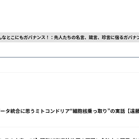
んなとこにもガバナンス！：先人たちの名言、箴言、珍言に宿るガバナ
客データ統合に思うミトコンドリア“細胞核乗っ取り”の寓話【