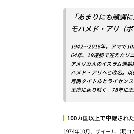
「あまりにも順調に
モハメド・アリ（ボ
1942～2016年。アマ
64年、19連勝で迎えた
アメリカ人のイスラム運動
ハメド・アリへと改名。以
月間タイトルとライセンス
王座に返り咲く。78年に
100カ国以上で中継され
1974年10月、ザイール（