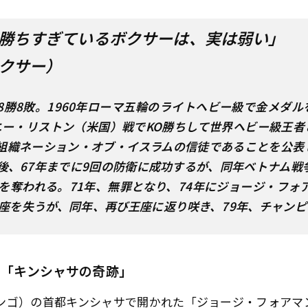
勝ちすぎているボクサーは、実は弱い」
クサー）
で108勝8敗。1960年ローマ五輪のライトヘビー級で金メ
ソニー・リストン（米国）戦でKO勝ちして世界ヘビー級王
組織ネーション・オブ・イスラムの信徒であることを公表
後、67年までに9回の防衛に成功するが、同年ベトナム戦
を奪われる。71年、無罪となり、74年にジョージ・フォ
王座を失うが、同年、再び王座に返り咲き、79年、チャン
た「キンシャサの奇跡」
現コンゴ）の首都キンシャサで開かれた「ジョージ・フォア