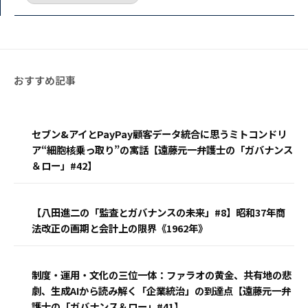
セブン&アイとPayPay顧客データ統合に思うミトコンドリ
ア“細胞核乗っ取り”の寓話【遠藤元一弁護士の「ガバナンス
＆ロー」#42】
【八田進二の「監査とガバナンスの未来」#8】昭和37年商
法改正の画期と会計上の限界《1962年》
制度・運用・文化の三位一体：ファラオの黄金、共有地の悲
劇、生成AIから読み解く「企業統治」の到達点【遠藤元一弁
護士の「ガバナンス＆ロー」#41】