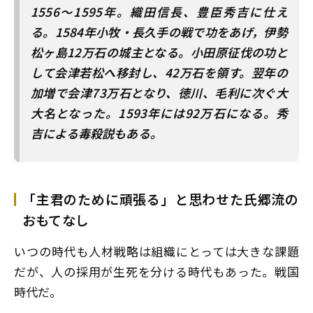
1556～1595年。織田信長、豊臣秀吉に仕え
る。1584年小牧・長久手の戦で功をあげ，伊勢
松ヶ島12万石の城主となる。小田原征伐の功と
して会津若松へ移封し、42万石を領す。翌年の
加増で会津73万石となり、徳川、毛利に次ぐ大
大名となった。1593年には92万石になる。秀
吉による毒殺説もある。
「主君のために頑張る」と思わせた氏郷流の
おもてなし
いつの時代も人材戦略は組織にとっては大きな課題
だが、人の採用が生死を分ける時代もあった。戦国
時代だ。