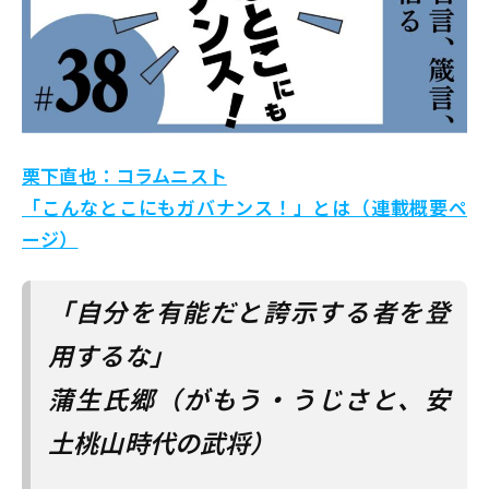
栗下直也：コラムニスト
「こんなとこにもガバナンス！」とは（連載概要ペ
ージ）
「自分を有能だと誇示する者を登
用するな」
蒲生氏郷（がもう・うじさと、安
土桃山時代の武将）