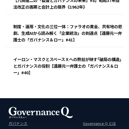
【八田進二の「監査とガバナンスの未来」#8】昭和37年商
法改正の画期と会計上の限界《1962年》
制度・運用・文化の三位一体：ファラオの黄金、共有地の悲
劇、生成AIから読み解く「企業統治」の到達点【遠藤元一弁
護士の「ガバナンス＆ロー」#41】
イーロン・マスクとスペースＸへの熱狂が映す｢破局の構造｣
とガバナンスの役割【遠藤元一弁護士の「ガバナンス＆ロ
ー」#40】
ガバナンス
Governance Q とは