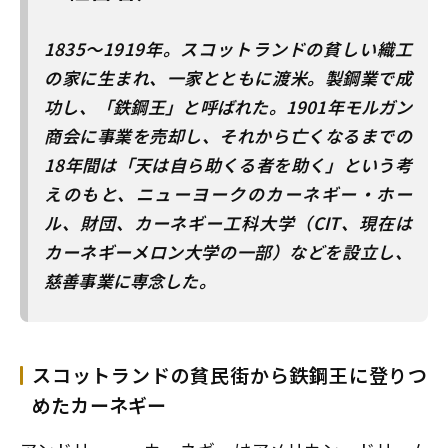
1835～1919年。スコットランドの貧しい織工
の家に生まれ、一家とともに渡米。製鋼業で成
功し、「鉄鋼王」と呼ばれた。1901年モルガン
商会に事業を売却し、それから亡くなるまでの
18年間は「天は自ら助くる者を助く」という考
えのもと、ニューヨークのカーネギー・ホー
ル、財団、カーネギー工科大学（CIT、現在は
カーネギーメロン大学の一部）などを設立し、
慈善事業に専念した。
スコットランドの貧民街から鉄鋼王に登りつ
めたカーネギー