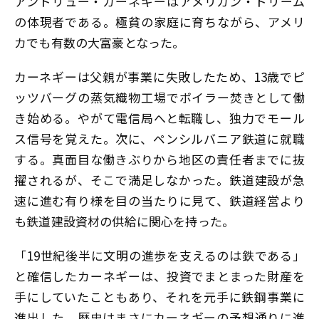
アンドリュー・カーネギーはアメリカン・ドリーム
の体現者である。極貧の家庭に育ちながら、アメリ
カでも有数の大富豪となった。
カーネギーは父親が事業に失敗したため、13歳でピ
ッツバーグの蒸気織物工場でボイラー焚きとして働
き始める。やがて電信局へと転職し、独力でモール
ス信号を覚えた。次に、ペンシルバニア鉄道に就職
する。真面目な働きぶりから地区の責任者までに抜
擢されるが、そこで満足しなかった。鉄道建設が急
速に進む有り様を目の当たりに見て、鉄道経営より
も鉄道建設資材の供給に関心を持った。
「19世紀後半に文明の進歩を支えるのは鉄である」
と確信したカーネギーは、投資でまとまった財産を
手にしていたこともあり、それを元手に鉄鋼事業に
進出した。歴史はまさにカーネギーの予想通りに進