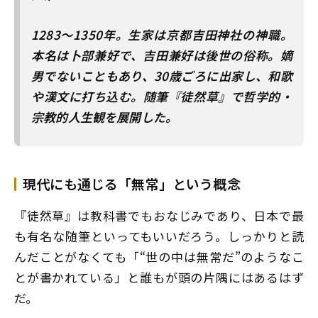
1283～1350年。生家は京都吉田神社の神職。
本名は卜部兼好で、吉田兼好は後世の俗称。嫡
男でないこともあり、30歳ごろに出家し、和歌
や漢文に打ち込む。随筆『徒然草』で哲学的・
宗教的人生観を展開した。
現代にも通じる「無常」という概念
『徒然草』は教科書でもおなじみであり、日本で最
も有名な随筆といってもいいだろう。しっかりと読
んだことがなくても「“世の中は無常だ”のようなこ
とが書かれている」と誰もが頭の片隅にはあるはず
だ。