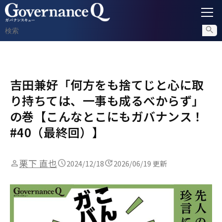
ガバナンス
吉田兼好「何方をも捨てじと心に取
内部通報
り持ちては、一事も成るべからず」
コンプライアンス調査
の巻【こんなとこにもガバナンス！
#40（最終回）】
不正対策
栗下 直也
2024/12/18
2026/06/19 更新
セミナー情報