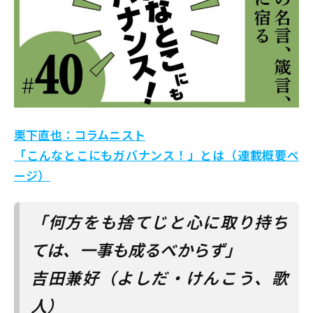
栗下直也：コラムニスト
「こんなとこにもガバナンス！」とは（連載概要ペ
ージ）
「何方をも捨てじと心に取り持ち
ては、一事も成るべからず」
吉田兼好（よしだ・けんこう、歌
人）