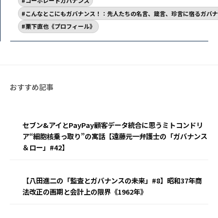
コーポレートガバナンス
こんなとこにもガバナンス！：先人たちの名言、箴言、珍言に宿るガバナ
栗下直也《プロフィール》
セブン&アイとPayPay顧客データ統合に思うミトコンドリ
ア“細胞核乗っ取り”の寓話【遠藤元一弁護士の「ガバナンス
＆ロー」#42】
【八田進二の「監査とガバナンスの未来」#8】昭和37年商
法改正の画期と会計上の限界《1962年》