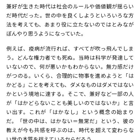
兼好が生きた時代は社会のルールや価値観が揺らい
だ時代だった。世の中を良くしようといろいろな方
法を考えても、あまり役に立たないのではとみなが
ぼんやり思うようになっていた。
例えば、疫病が流行れば、すべてが吹っ飛んでしま
う。どんな権力者でも死ぬ。当時は科学が発達して
いないので、何が悪いかもわからない。無力感だけ
がつのる。いくら、合理的に物事を進めようと「は
かどる」ことを考えても、ダメなものはダメではない
かという境地に達する。そこで、兼好など一部の人
が「はかどらないことも美しいのではないか」と言
い出す。これが「はかなし」という概念の始まり
だ。「世の中は、はかない＝無常だ」という、彼の
教えが今も共感を呼ぶのは、時代を超えて変わらな
い世の本質を捉えているからだろう。