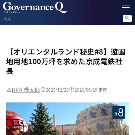
ガバナンス
【オリエンタルランド秘史#8】遊園
内部通報
地用地100万坪を求めた京成電鉄社
コンプライアンス調査
長
不正対策
田中 幾太郎
2023/12/20
2026/06/19 更新
セミナー情報