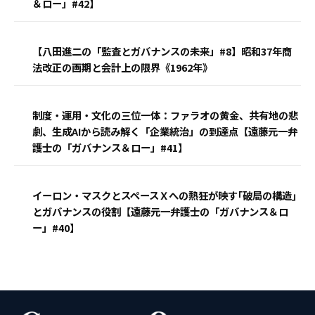
＆ロー」#42】
【八田進二の「監査とガバナンスの未来」#8】昭和37年商
法改正の画期と会計上の限界《1962年》
制度・運用・文化の三位一体：ファラオの黄金、共有地の悲
劇、生成AIから読み解く「企業統治」の到達点【遠藤元一弁
護士の「ガバナンス＆ロー」#41】
イーロン・マスクとスペースＸへの熱狂が映す｢破局の構造｣
とガバナンスの役割【遠藤元一弁護士の「ガバナンス＆ロ
ー」#40】