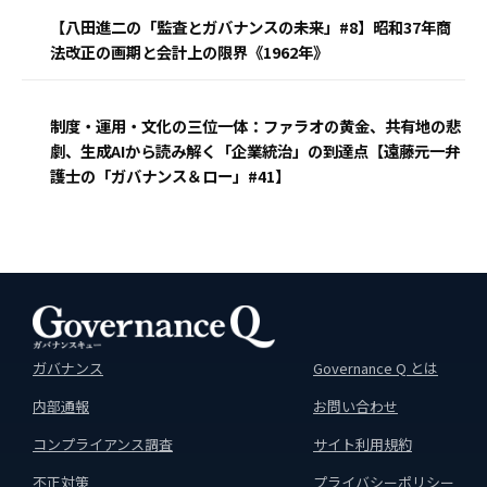
【八田進二の「監査とガバナンスの未来」#8】昭和37年商
法改正の画期と会計上の限界《1962年》
制度・運用・文化の三位一体：ファラオの黄金、共有地の悲
劇、生成AIから読み解く「企業統治」の到達点【遠藤元一弁
護士の「ガバナンス＆ロー」#41】
ガバナンス
Governance Q とは
内部通報
お問い合わせ
コンプライアンス調査
サイト利用規約
不正対策
プライバシーポリシー