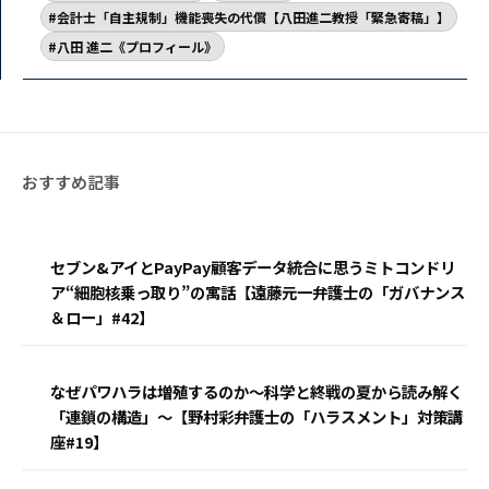
会計士「自主規制」機能喪失の代償【八田進二教授「緊急寄稿」】
八田 進二《プロフィール》
セブン&アイとPayPay顧客データ統合に思うミトコンドリ
ア“細胞核乗っ取り”の寓話【遠藤元一弁護士の「ガバナンス
＆ロー」#42】
なぜパワハラは増殖するのか〜科学と終戦の夏から読み解く
「連鎖の構造」〜【野村彩弁護士の「ハラスメント」対策講
座#19】