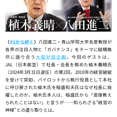
（
#1から続く
）
八田進二・青山学院大学名誉教授が
各界の注目人物と「ガバナンス」をテーマに縦横無
尽に語り合う
大型対談企画
。今回のゲストは、
JAL（日本航空）で社長・会長を務めた植木義晴氏
（2024年3月31日退任）の第2回。2010年の経営破綻
を受けて突如、パイロットから執行役員として本社
に呼び戻された植木氏を稲盛和夫氏はなぜ社長に抜
擢したのか。植木氏本人は、稲盛氏から「直接教え
られたことはない」と言うが……知られざる“経営の
神様”との遣り取りとは。