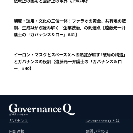
法改正の画期と会計上の限界《1962年》
制度・運用・文化の三位一体：ファラオの黄金、共有地の悲
劇、生成AIから読み解く「企業統治」の到達点【遠藤元一弁
護士の「ガバナンス＆ロー」#41】
イーロン・マスクとスペースＸへの熱狂が映す｢破局の構造｣
とガバナンスの役割【遠藤元一弁護士の「ガバナンス＆ロ
ー」#40】
ガバナンス
Governance Q とは
内部通報
お問い合わせ