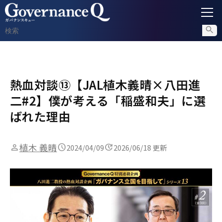
ガバナンス
熱血対談⑬【JAL植木義晴×八田進
内部通報
二#2】僕が考える「稲盛和夫」に選
コンプライアンス調査
ばれた理由
不正対策
植木 義晴
2024/04/09
2026/06/18 更新
セミナー情報