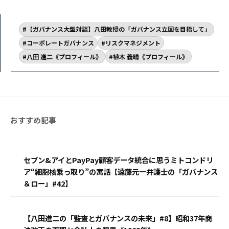
【ガバナンス大型対談】八田教授の「ガバナンス立国を目指して」
コーポレートガバナンス
リスクマネジメント
八田 進二《プロフィール》
植木 義晴《プロフィール》
セブン&アイとPayPay顧客データ統合に思うミトコンドリ
ア“細胞核乗っ取り”の寓話【遠藤元一弁護士の「ガバナンス
＆ロー」#42】
【八田進二の「監査とガバナンスの未来」#8】昭和37年商