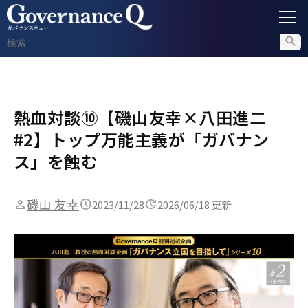
ガバナンス
熱血対談⑩【磯山友幸×八田進二
内部通報
#2】トップ万能主義が「ガバナン
コンプライアンス調査
ス」を蝕む
不正対策
磯山 友幸
2023/11/28
2026/06/18 更新
セミナー情報