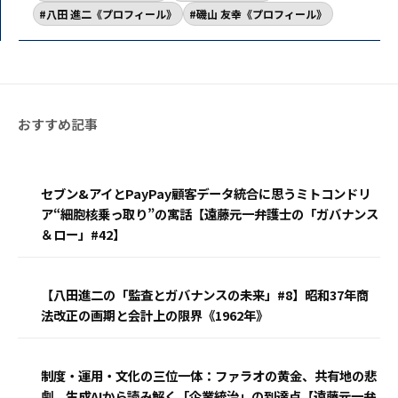
八田 進二《プロフィール》
磯山 友幸《プロフィール》
セブン&アイとPayPay顧客データ統合に思うミトコンドリ
ア“細胞核乗っ取り”の寓話【遠藤元一弁護士の「ガバナンス
＆ロー」#42】
【八田進二の「監査とガバナンスの未来」#8】昭和37年商
法改正の画期と会計上の限界《1962年》
制度・運用・文化の三位一体：ファラオの黄金、共有地の悲
劇、生成AIから読み解く「企業統治」の到達点【遠藤元一弁