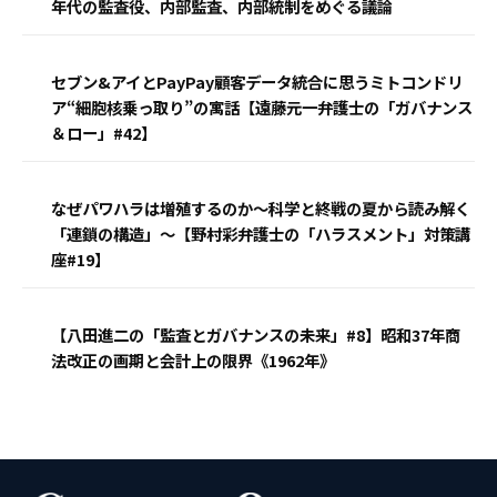
年代の監査役、内部監査、内部統制をめぐる議論
セブン&アイとPayPay顧客データ統合に思うミトコンドリ
ア“細胞核乗っ取り”の寓話【遠藤元一弁護士の「ガバナンス
＆ロー」#42】
なぜパワハラは増殖するのか〜科学と終戦の夏から読み解く
「連鎖の構造」〜【野村彩弁護士の「ハラスメント」対策講
座#19】
【八田進二の「監査とガバナンスの未来」#8】昭和37年商
法改正の画期と会計上の限界《1962年》