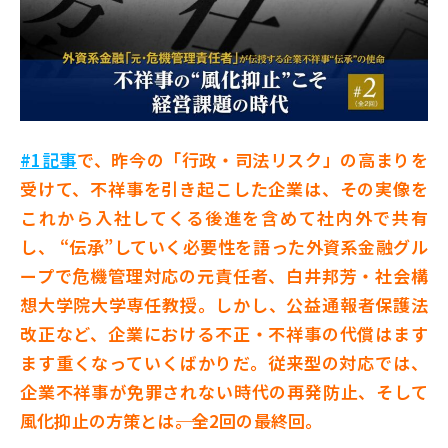
#1記事
で、昨今の「行政・司法リスク」の高まりを
受けて、不祥事を引き起こした企業は、その実像を
これから入社してくる後進を含めて社内外で共有
し、 “伝承”していく必要性を語った外資系金融グル
ープで危機管理対応の元責任者、白井邦芳・社会構
想大学院大学専任教授。しかし、公益通報者保護法
改正など、企業における不正・不祥事の代償はます
ます重くなっていくばかりだ。従来型の対応では、
企業不祥事が免罪されない時代の再発防止、そして
風化抑止の方策とは――。全2回の最終回。