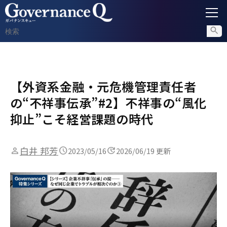
ガバナンス
【外資系金融・元危機管理責任者
内部通報
の“不祥事伝承”#2】不祥事の“風化
コンプライアンス調査
抑止”こそ経営課題の時代
不正対策
白井 邦芳
2023/05/16
2026/06/19 更新
セミナー情報