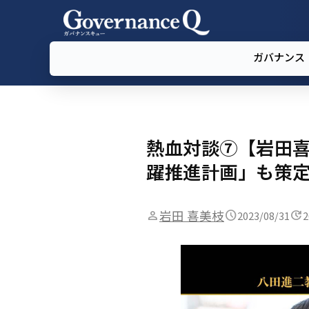
ガバナンス
熱血対談⑦【岩田喜
躍推進計画」も策
岩田 喜美枝
2023/08/31
2