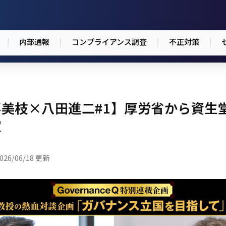
内部通報
コンプライアンス調査
不正対策
美枝×八田進二#1】厚労省から資生
定
026/06/18 更新