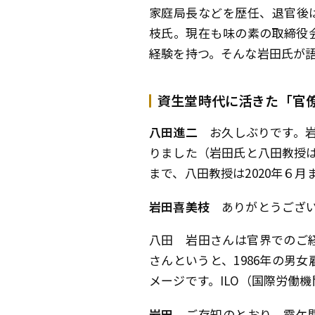
家庭局長などを歴任、退官後
枝氏。現在も味の素の取締役
経験を持つ。そんな岩田氏が語
資生堂時代に活きた「官
八田進二
お久しぶりです。岩
りました（岩田氏と八田教授は2
まで、八田教授は2020年６月
岩田喜美枝
ありがとうござい
八田
岩田さんは官界でのご経
さんというと、1986年の男
メージです。ILO（国際労働
岩田
ご存知のとおり、霞ケ関