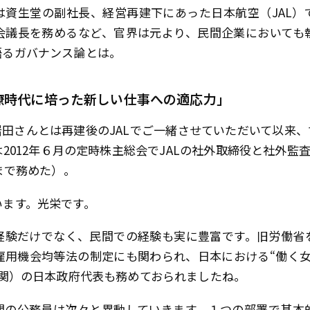
は資生堂の副社長、経営再建下にあった日本航空（JAL）
会議長を務めるなど、官界は元より、民間企業においても
るガバナンス論とは――。
僚時代に培った新しい仕事への適応力」
田さんとは再建後のJALでご一緒させていただいて以来、
012年６月の定時株主総会でJALの社外取締役と社外監査
まで務めた）。
ます。光栄です。
験だけでなく、民間での経験も実に豊富です。旧労働省
女雇用機会均等法の制定にも関わられ、日本における“働く
機関）の日本政府代表も務めておられましたね。
の公務員は次々と異動していきます。１つの部署で基本