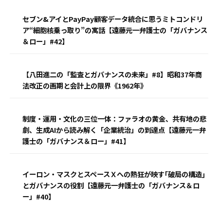
セブン&アイとPayPay顧客データ統合に思うミトコンドリ
ア“細胞核乗っ取り”の寓話【遠藤元一弁護士の「ガバナンス
＆ロー」#42】
【八田進二の「監査とガバナンスの未来」#8】昭和37年商
法改正の画期と会計上の限界《1962年》
制度・運用・文化の三位一体：ファラオの黄金、共有地の悲
劇、生成AIから読み解く「企業統治」の到達点【遠藤元一弁
護士の「ガバナンス＆ロー」#41】
イーロン・マスクとスペースＸへの熱狂が映す｢破局の構造｣
とガバナンスの役割【遠藤元一弁護士の「ガバナンス＆ロ
ー」#40】