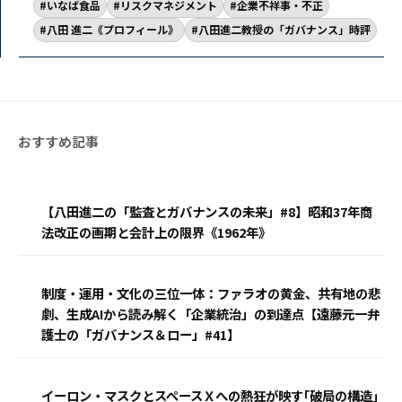
いなば食品
リスクマネジメント
企業不祥事・不正
八田 進二《プロフィール》
八田進二教授の「ガバナンス」時評
【八田進二の「監査とガバナンスの未来」#8】昭和37年商
法改正の画期と会計上の限界《1962年》
制度・運用・文化の三位一体：ファラオの黄金、共有地の悲
劇、生成AIから読み解く「企業統治」の到達点【遠藤元一弁
護士の「ガバナンス＆ロー」#41】
イーロン・マスクとスペースＸへの熱狂が映す｢破局の構造｣