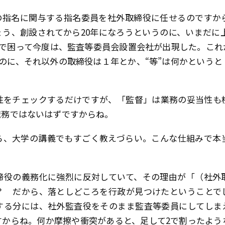
指名に関与する指名委員を社外取締役に任せるのですか
う、創設されてから20年になろうというのに、いまだに上
れで困って今度は、監査等委員会設置会社が出現した。こ
のに、それ以外の取締役は１年とか、“等”は何かという
をチェックするだけですが、「監督」は業務の妥当性も
職務ではないはずですからね。
、大学の講義でもすごく教えづらい。こんな仕組みで本
役の義務化に強烈に反対していて、その理由が「（社外
？ だから、落としどころを行政が見つけたということで
する分には、社外監査役をそのまま監査等委員にしてしま
すからね。何か摩擦や衝突があると、足して2で割ったよう