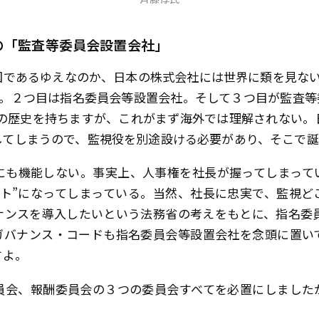
の「監査等委員会設置会社」
であるゆえなのか、日本の株式会社には世界に類を見ない
社。２つ目は指名委員会等設置会社。そして３つ目が監査
以上の歴史を持ちますが、これがまず海外では理解されない
してしまうので、監視役を別途設ける必要があり、そこで誕
にも機能しない。事実上、人事権を社長が握ってしまって
スト”になってしまっている。当然、社長に忠実で、監視ど
ンスを導入したいという法務省の考えをもとに、指名委員
ガバナンス・コードも指名委員会等設置会社を念頭に置い
すよ。
会、報酬委員会の３つの委員会すべてを必置にしました