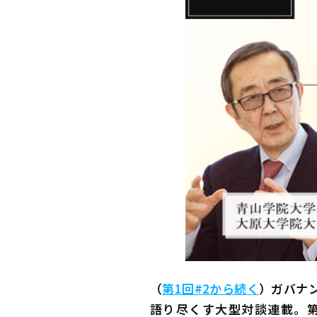
（
第1回#2から続く
）
ガバナ
語り尽くす大型対談連載。