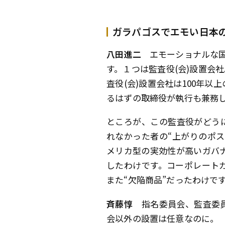
ガラパゴスでエモい日本
八田進二
エモーショナルな国
す。１つは監査役(会)設置会
査役(会)設置会社は100年
るはずの取締役が執行も兼務
ところが、この監査役がどう
れなかった者の“上がりのポ
メリカ型の実効性が高いガバナ
したわけです。コーポレート
また“欠陥商品”だったわけで
斉藤惇
指名委員会、監査委員
会以外の設置は任意なのに。