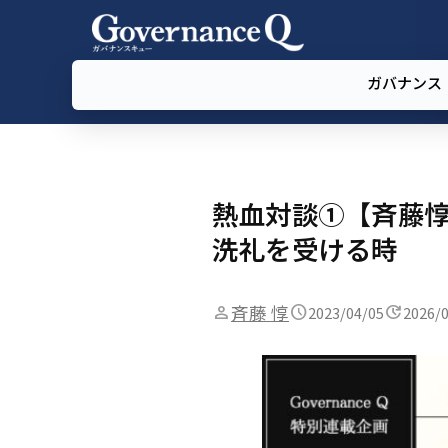
ガバナンス
熱血対談①【斉藤惇
洗礼を受ける時
斉藤 惇
2023/04/05
2026/