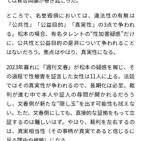
ては賛否両論が巻き起こった。
ところで、名誉毀損においては、違法性の有無は
「公共性」「公益目的」「真実性」の3点で争われ
る。松本の場合、有名タレントの“性加害疑惑”だけ
に、公共性と公益目的の是非について争われること
はないだろう。焦点はやはり、真実性になる。
2023年暮れに『週刊文春』が松本の疑惑を報じ、そ
の過程で性被害を証言した女性は11人に上る。法廷
ではその真実性が争われるので、長期化は必至。裁
判が進む中で本人や証人の尋問が開かれるだろう
し、文春側が新たな“隠し玉”を出す可能性も拭えな
い。ただ、文春側にしても、直接的な証拠をもって立
証するのは難しいはず。やはり、裁判を左右するの
は、真実相当性（その事柄が真実であると信じるに
足る理由や根拠）になる。