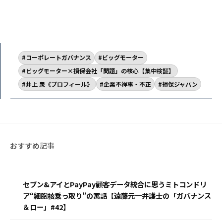
コーポレートガバナンス
ビッグモーター
ビッグモーター×損保会社「問題」の核心【集中検証】
井上 泉《プロフィール》
企業不祥事・不正
損保ジャパン
セブン&アイとPayPay顧客データ統合に思うミトコンドリ
ア“細胞核乗っ取り”の寓話【遠藤元一弁護士の「ガバナンス
＆ロー」#42】