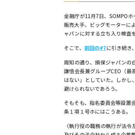
金融庁が11月7日、SOMP
販売大手、ビッグモーターによ
ャパンに対する立ち入り検査
そこで、
前回の#7
に引き続き
周知の通り、損保ジャパンの白
謙悟会長兼グループCEO（
はない」としていた。しかし
避けられないであろう。
そもそも、指名委員会等設置会
条１項１号ホにはこうある。
〈執行役の職務の執行が法令
及びその子会社から成る企業