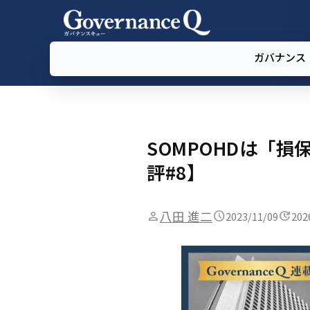
ガバナンス
SOMPOHDは「
評#8】
八田 進二
2023/11/09
202