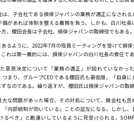
役会は、子会社である損保ジャパンの業務が適正になされ
備があれば体制を整える義務を負う。しかも、白川社長は
一方、櫻田会長は子会社、損保ジャパンの取締役でもある
あるように、2022年7月の役員ミーティングを受けて損
。これは第一義的には、損保ジャパンの白川社長の責任で
た意思決定について「業務の適正」が図れていなかっ
い。つまり、グループCEOである櫻田氏も最低限、「自身
はずなのである。繰り返すが、櫻田氏は損保ジャパンの取
重大な問題があった場合、その対処について、親会社も含
、「内部統制が効いている」ことの証左になる。しかし、
けるべき」と勘違いしているように見受けられる。SOMP