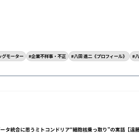
ッグモーター
企業不祥事・不正
八田 進二《プロフィール》
客データ統合に思うミトコンドリア“細胞核乗っ取り”の寓話【