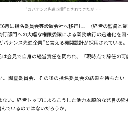
”ガバナンス先進企業”とされてきたが……
019年6月に指名委員会等設置会社へ移行し、〈経営の監督と
執行部門への大幅な権限委譲による業務執行の迅速化を図
ガバナンス先進企業”と言える機関設計が採用されている。
氏は会見で自身の経営責任を問われ、「現時点で辞任の可
い。調査委員会、その後の指名委員会の結果を待ちたい
はない。経営トップによるこうした他力本願的な発言の延
潜んでいるのではないだろうか。