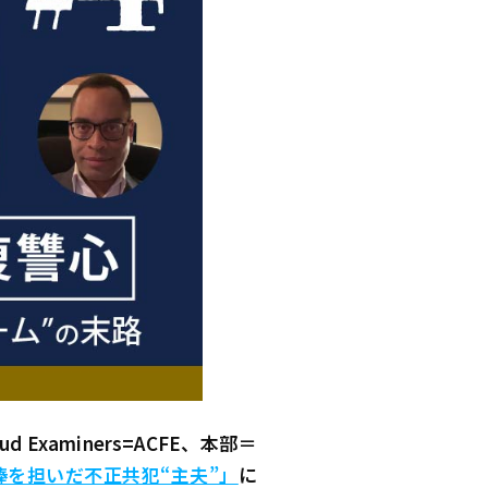
 Fraud Examiners=ACFE、本部＝
棒を担いだ不正共犯“主夫”」
に