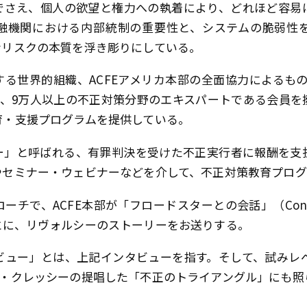
でさえ、個人の欲望と権力への執着により、どれほど容易
融機関における内部統制の重要性と、システムの脆弱性
むリスクの本質を浮き彫りにしている。
る世界的組織、ACFEアメリカ本部の全面協力によるもの
れ、9万人以上の不正対策分野のエキスパートである会員
育・支援プログラムを提供している。
ー」と呼ばれる、有罪判決を受けた不正実行者に報酬を支
やセミナー・ウェビナーなどを介して、不正対策教育プログ
、ACFE本部が「フロードスターとの会話」（Conversation
とに、リヴォルシーのストーリーをお送りする。
ュー」とは、上記インタビューを指す。そして、試みレベ
R・クレッシーの提唱した「不正のトライアングル」にも照