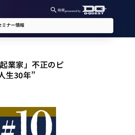
検索
セミナー情報
生起業家」不正のピ
生30年”