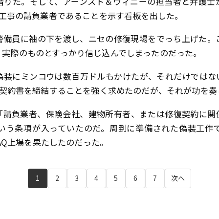
借りた。そして、アーンスト＆ウィニーの担当者と弁護士
修工事の請負業者であることを示す看板を出した。
警備員に袖の下を渡し、ニセの修復現場をでっち上げた。
、実際のものとすっかり信じ込んでしまったのだった。
偽装にミンコウは数百万ドルもかけたが、それだけではな
持契約書を締結することを強く求めたのだが、それが功を
「請負業者、保険会社、建物所有者、または修復契約に関
いう条項が入っていたのだ。周到に準備された偽装工作
DAQ上場を果たしたのだった。
1
2
3
4
5
6
7
次へ