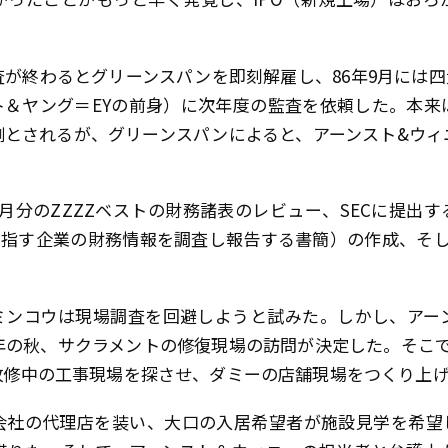
査が終わるとグリーンスパンを即刻解雇し、86年9月には四大
ト＆ヤング＝EYの前身）に次年度の監査を依頼した。本来
例とされるが、グリーンスパンによると、アーンスト&ウィ
月分のZZZZベストの財務諸表のレビュー、SECに提出
目指す企業の財務情報を調査し報告する書簡）の作成、そし
。
ミンコウは現場調査を回避しようと試みた。しかし、アー
年の秋、サクラメントの修復現場の訪問が決定した。そこ
改修中の工事現場を探させ、ダミーの店舗現場をつくり上
会社の代理店を装い、大口の入居希望者が施設見学を希望