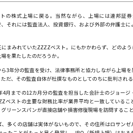
ベストの株式上場に戻る。当然ながら、上場には連邦証
要で、それには監査法人、投資銀行、および外部の弁護士に
にまみれていたZZZZベスト。にもかかわらず、どのよ
Q上場を果たしたのだろうか。
から3年分の監査を受け、法律事務所と協力しながら上場を
。ただ、その監査自体が杜撰なものとしてのちに批判され
6年4月までの12カ月分の監査を担当した会計士のジョー
ZZZベストの主要な財務比率が業界平均と一致しているこ
、グリーンスパンが直接店舗や損害修復現場を訪問するこ
ば、多くの店舗は実体がないもので、その住所はロサンゼ
かったことがもっと早く発覚し、IPO（新規上場）はお