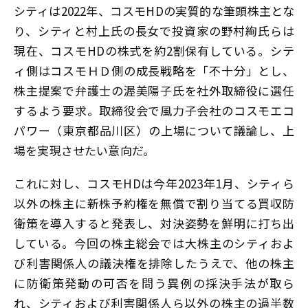
シティは2022年、コスモHDの実質的な筆頭株主とな
り、シティと村上氏の長女で投資家の野村絢氏らは
現在、コスモHDの株式を約2割保有している。シテ
ィ側はコスモＨＤ側の成長戦略を「不十分」とし、
株主提案で弁護士の渥美陽子氏を社外取締役に選任
するよう要求。取締役会で風力子会社のコスモエコ
パワー（東京都品川区）の上場について議論し、上
場を実現させたい意向だ。
これに対し、コスモHDは今年2023年1月、シティら
以外の株主に新株予約権を無償で割り当てる買収防
衛策を導入すると発表し、対決姿勢を鮮明に打ち出
している。今回の株主総会では大株主のシティおよ
び利害関係人の議決権を排除したうえで、他の株主
に防衛策発動の可否を問う異例の採決手法が取ら
れ、シティおよび利害関係人ら以外の株主の過半数