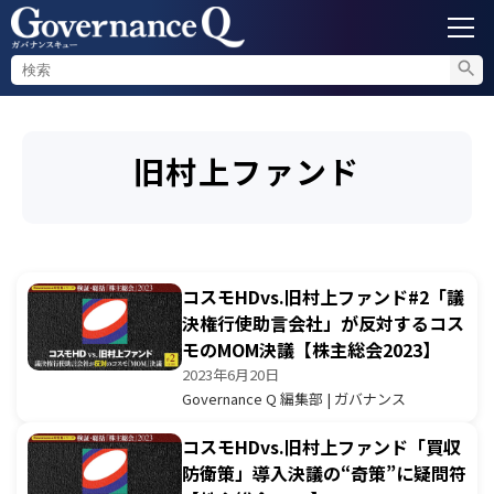
ガバナンス
旧村上ファンド
内部通報
コンプライアンス調査
コスモHDvs.旧村上ファンド#2「議
不正対策
決権行使助言会社」が反対するコス
モのMOM決議【株主総会2023】
2023年6月20日
セミナー情報
Governance Q 編集部 | ガバナンス
コスモHDvs.旧村上ファンド「買収
防衛策」導入決議の“奇策”に疑問符