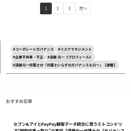
1
2
3
次へ
コーポレートガバナンス
リスクマネジメント
企業不祥事・不正
遠藤 元一《プロフィール》
遠藤元一弁護士の「弁護士いらずのガバナンス＆ロー」【連載】
セブン&アイとPayPay顧客データ統合に思うミトコンドリ
ア“細胞核乗っ取り”の寓話【遠藤元一弁護士の「ガバナンス