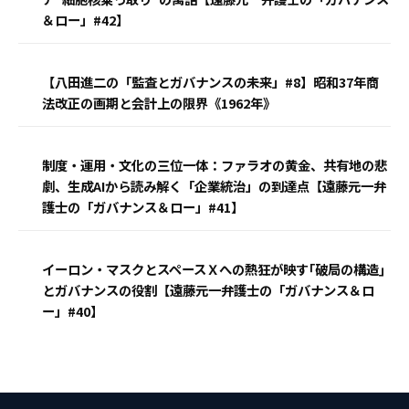
＆ロー」#42】
【八田進二の「監査とガバナンスの未来」#8】昭和37年商
法改正の画期と会計上の限界《1962年》
制度・運用・文化の三位一体：ファラオの黄金、共有地の悲
劇、生成AIから読み解く「企業統治」の到達点【遠藤元一弁
護士の「ガバナンス＆ロー」#41】
イーロン・マスクとスペースＸへの熱狂が映す｢破局の構造｣
とガバナンスの役割【遠藤元一弁護士の「ガバナンス＆ロ
ー」#40】