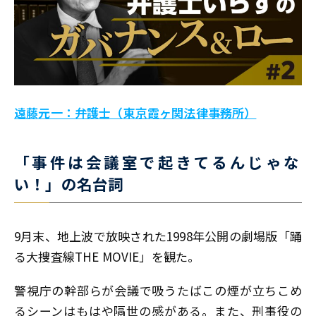
遠藤元一：弁護士（東京霞ヶ関法律事務所）
「事件は会議室で起きてるんじゃな
い！」の名台詞
9月末、地上波で放映された1998年公開の劇場版「踊
る大捜査線THE MOVIE」を観た。
警視庁の幹部らが会議で吸うたばこの煙が立ちこめ
るシーンはもはや隔世の感がある。また、刑事役の