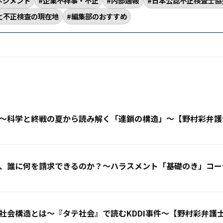
ネジメント
企業不祥事・不正
内部通報
日本公認不正検査士協会（
と不正検査の現在地
編集部のおすすめ
〜科学と終戦の夏から読み解く「連鎖の構造」〜【野村彩弁護
、誰に何を請求できるのか？〜ハラスメント「基礎のき」コー
社会構造とは〜『タテ社会』で読むKDDI事件〜【野村彩弁護