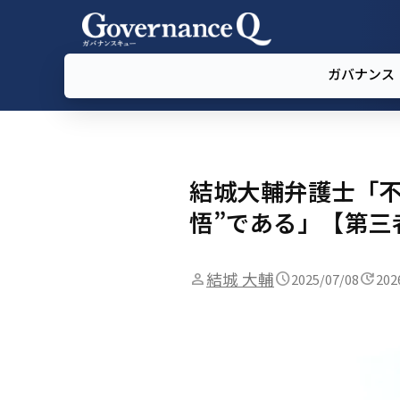
ガバナンス
結城大輔弁護士「不
悟”である」【第三
結城 大輔
2025/07/08
202