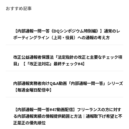
【内部通報一問一答《DQシンポジウム特別編》】通常のレ
ポーティングライン（上司・役員）への通報の考え方
改正公益通報者保護法「法定指針の改正と主要なチェック項
目」【「改正法対応」最終チェック#4】
内部通報実務者向けQ&A動画「内部通報一問一答」シリーズ
【毎週金曜日配信中】
【内部通報一問一答#47動画配信】フリーランスの方に対す
る内部通報実績の情報提供範囲と方法｜通報取下げ希望と不
正是正の優先順位