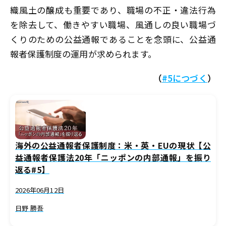
織風土の醸成も重要であり、職場の不正・違法行為
を除去して、働きやすい職場、風通しの良い職場づ
くりのための公益通報であることを念頭に、公益通
報者保護制度の運用が求められます。
（
#5につづく
）
海外の公益通報者保護制度：米・英・EUの現状【公
益通報者保護法20年「ニッポンの内部通報」を振り
返る#5】
2026年06月12日
日野 勝吾