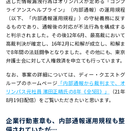
送した情報漏洩行為はオリンパスが定める「コンプ
ライアンスヘルプライン」（内部通報）の運用規程
（以下、「内部通報運用規程」）の守秘義務に反す
るものであり、通報後の対応が不法行為を構成する
と判示されました。その後12年6月、最高裁において
高裁判決が確定し、16年2月に和解が成立し、和解ま
で8年間の法廷闘争となりました。その他にも、東京
弁護士会に対して人権救済を申立ても行っています。
なお、事案の詳細については、ディー・クエストグ
ループのホームページ
「内部通報から裁判まで、オ
リンパス元社員 濱田正晴氏の8年《全5回》」
（21年
8月19日配信）をご覧いただきたいと思います。
企業行動憲章も、内部通報運用規程も整
備されていたが…