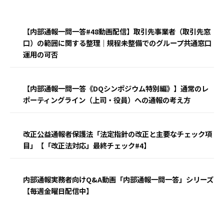
【内部通報一問一答#48動画配信】取引先事業者（取引先窓
口）の範囲に関する整理｜規程未整備でのグループ共通窓口
運用の可否
【内部通報一問一答《DQシンポジウム特別編》】通常のレ
ポーティングライン（上司・役員）への通報の考え方
改正公益通報者保護法「法定指針の改正と主要なチェック項
目」【「改正法対応」最終チェック#4】
内部通報実務者向けQ&A動画「内部通報一問一答」シリーズ
【毎週金曜日配信中】