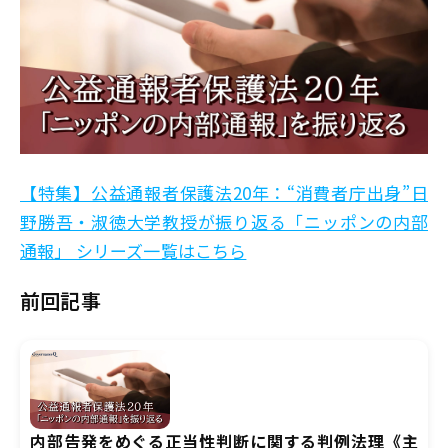
【特集】公益通報者保護法20年：“消費者庁出身”日
野勝吾・淑徳大学教授が振り返る「ニッポンの内部
通報」 シリーズ一覧はこちら
前回記事
内部告発をめぐる正当性判断に関する判例法理《主