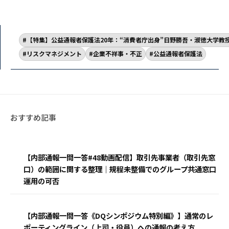
【特集】公益通報者保護法20年：“消費者庁出身”日野勝吾・淑徳大学教
リスクマネジメント
企業不祥事・不正
公益通報者保護法
【内部通報一問一答#48動画配信】取引先事業者（取引先窓
口）の範囲に関する整理｜規程未整備でのグループ共通窓口
運用の可否
【内部通報一問一答《DQシンポジウム特別編》】通常のレ
ポーティングライン（上司・役員）への通報の考え方