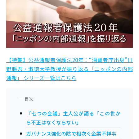
【特集】公益通報者保護法20年：“消費者庁出身”日
野勝吾・淑徳大学教授が振り返る「ニッポンの内部
通報」 シリーズ一覧はこちら
『七つの会議』主人公が語る「この世か
ら不正はなくならない」
ガバナンス強化の陰で相次ぐ企業不祥事