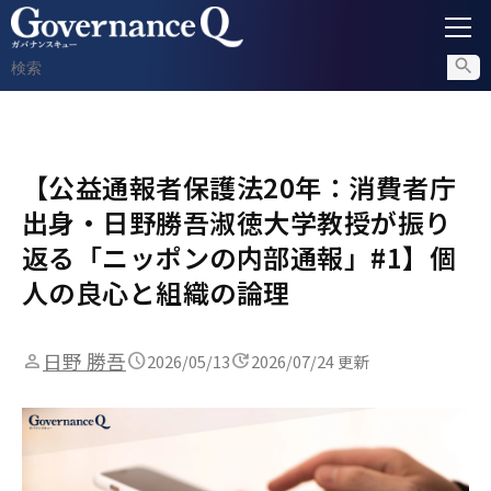
ガバナンス
【公益通報者保護法20年：消費者庁
内部通報
出身・日野勝吾淑徳大学教授が振り
コンプライアンス調査
返る「ニッポンの内部通報」#1】個
人の良心と組織の論理
不正対策
日野 勝吾
2026/05/13
2026/07/24 更新
セミナー情報