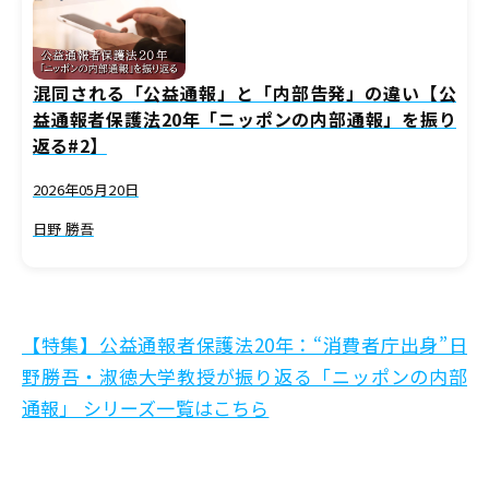
混同される「公益通報」と「内部告発」の違い【公
益通報者保護法20年「ニッポンの内部通報」を振り
返る#2】
2026年05月20日
日野 勝吾
【特集】公益通報者保護法20年：“消費者庁出身”日
野勝吾・淑徳大学教授が振り返る「ニッポンの内部
通報」 シリーズ一覧はこちら