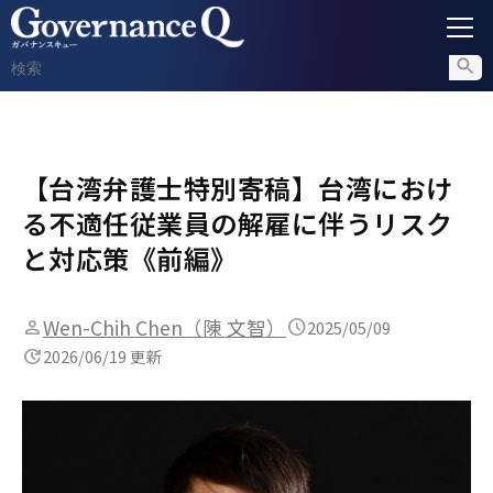
ガバナンス
【台湾弁護士特別寄稿】台湾におけ
内部通報
る不適任従業員の解雇に伴うリスク
コンプライアンス調査
と対応策《前編》
不正対策
Wen-Chih Chen（陳 文智）
2025/05/09
2026/06/19 更新
セミナー情報